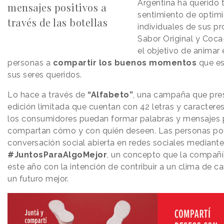
Argentina ha querido t
mensajes positivos a
sentimiento de optim
través de las botellas
individuales de sus 
Sabor Original y Coca
el objetivo de animar e
personas a
compartir los buenos momentos
que es
sus seres queridos.
Lo hace a través de
“Alfabeto”
, una campaña que pre
edición limitada que cuentan con 42 letras y caractere
los consumidores puedan formar palabras y mensajes p
compartan cómo y con quién deseen. Las personas pod
conversación social abierta en redes sociales mediante
#JuntosParaAlgoMejor
, un concepto que la compañí
este año con la intención de contribuir a un clima de 
un futuro mejor.