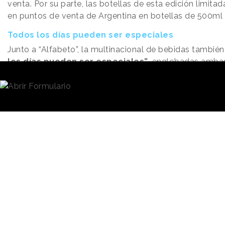
venta. Por su parte, las botellas de esta edición limita
en puntos de venta de Argentina en botellas de 500ml 
Todos los días pueden ser especiales
Junto a “Alfabeto”, la multinacional de bebidas tambié
los días pueden ser especiales”
, englobadas ambas
algo mejor”, el posicionamiento de la marca para las a
esta campaña, que se presenta a nivel global y que lan
Coca-Cola pretende inspirar a la sociedad a darle un nu
momentos cotidianos.
“
Después de un año en el que todos los días fueron igu
que todos los días sean especiales
”, comenta la locución
“
Los lunes celebremos los días de comer juntos a distan
comer con la familia que elegimos. Y cerremos la seman
la receta de la abuela, para la abuela
”, explica la voz 
de situaciones habituales en un tono positivo y celebrat