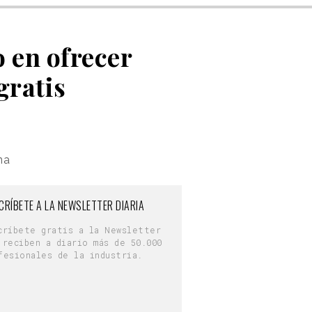
o en ofrecer
gratis
na
CRÍBETE A LA NEWSLETTER DIARIA
críbete gratis a la Newsletter
 reciben a diario más de 50.000
fesionales de la industria.