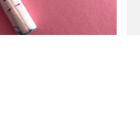
 24 de noviembre el proyecto de ley de
istro gratuito, en el que se dictamina que las
acilitar productos de
higiene femenina
a todas
públicos.
Este proyecto
amplía la gratuidad
de
los productos de higiene a toda la
población femenina, ya que hasta la fecha
y desde 2018 los tampones y compresas