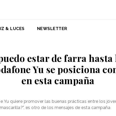
UZ & LUCES
NEWSLETTER
uedo estar de farra hasta l
afone Yu se posiciona con
en esta campaña
u quiere promover las buenas prácticas entre los jóvene
 mascarilla?", es otro de los mensajes de esta campaña