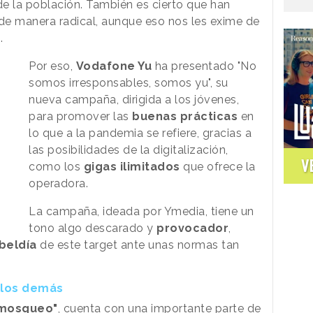
e la población. También es cierto que han
de manera radical, aunque eso nos les exime de
.
Por eso,
Vodafone Yu
ha presentado "No
somos irresponsables, somos yu", su
nueva campaña, dirigida a los jóvenes,
para promover las
buenas prácticas
en
lo que a la pandemia se refiere, gracias a
las posibilidades de la digitalización,
V
como los
gigas ilimitados
que ofrece la
operadora.
La campaña, ideada por Ymedia, tiene un
tono algo descarado y
provocador
,
beldía
de este target ante unas normas tan
a los demás
"mosqueo"
, cuenta con una importante parte de