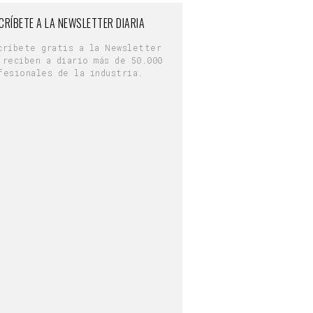
CRÍBETE A LA NEWSLETTER DIARIA
críbete gratis a la Newsletter
 reciben a diario más de 50.000
fesionales de la industria.