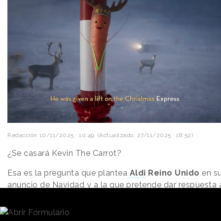
Redacción
10/11/2025 · 10:49
(Actualizado: 27/11/2025 · 18:52)
¿Se casará Kevin The Carrot?
Esa es la pregunta que plantea
Aldi
Reino Unido
en s
anuncio de Navidad y a la que pretende dar respuesta 
través de una
estrategia de storytelling
que ha
dividido la campaña en tres partes diferentes. La
cadena de supermercados celebra el décimo