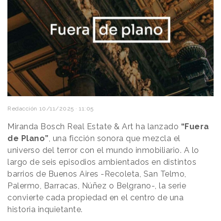
Redacción
10/11/2025 · 11:05
Miranda Bosch Real Estate & Art ha lanzado
“Fuera
de Plano”
, una ficción sonora que mezcla el
universo del terror con el mundo inmobiliario. A lo
largo de seis episodios ambientados en distintos
barrios de Buenos Aires -Recoleta, San Telmo,
Palermo, Barracas, Núñez o Belgrano-, la serie
convierte cada propiedad en el centro de una
historia inquietante.