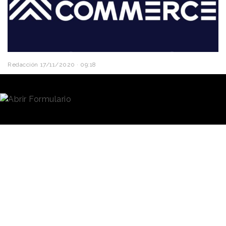
Redacción
17/11/2020 · 09:18
Hace menos de una semana el grupo
WPP anunció
la fusión
de dos de sus grandes agencias,
Grey y
AKQA
, para consolidar y simplificar su estructura. La
unión de ambas empresas dará lugar a
AKQA Group
,
que se centrará en proporcionar una gama completa
de capacidades en torno a la experiencia de marca
en todas las plataformas de comunicación.
Ahora, WPP ha anunciado
que fusionará la agencia
La integración
especializada en Commerce
de los equipos y
y experiencia de cliente
Geometry
y la agencia