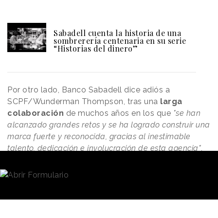
Sabadell cuenta la historia de una
sombrerería centenaria en su serie
“Historias del dinero”
Por otro lado, Banco Sabadell dice adiós a
SCPF/Wunderman Thompson, tras una
larga
colaboración
de muchos años en los que
"se han
alcanzado grandes retos y se ha logrado construir una
marca fuerte y reconocida, gracias al inestimable
talento, dedicación e involucración de esta agencia"
,
señalan desde la entidad.