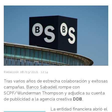
Redacción
08/03/2021 · 12:14
Tras varios años de estrecha colaboración y exitosas
campañas,
Banco Sabadell
rompe con
SCPF/Wunderman Thompson y adjudica su cuenta
de publicidad a la agencia creativa
DDB
.
La entidad financiera abrió el