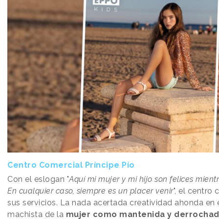
Centro Comercial Príncipe Pío
Con el eslogan "
Aquí mi mujer y mi hijo son felices mientr
En cualquier caso, siempre es un placer venir
", el centro
sus servicios. La nada acertada creatividad ahonda en 
machista de la
mujer como mantenida y derrocha