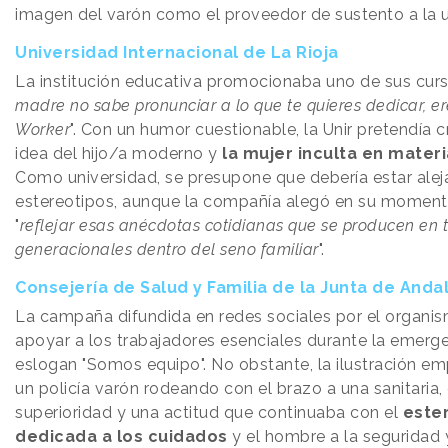
imagen del varón como el proveedor de sustento a la un
Universidad Internacional de La Rioja
La institución educativa promocionaba uno de sus curs
madre no sabe pronunciar a lo que te quieres dedicar, ere
Worker
". Con un humor cuestionable, la Unir pretendía 
idea del hijo/a moderno y
la mujer inculta en mater
Como universidad, se presupone que debería estar alej
estereotipos, aunque la compañía alegó en su momen
"
reflejar esas anécdotas cotidianas que se producen en t
generacionales dentro del seno familiar
".
Consejería de Salud y Familia de la Junta de Anda
La campaña difundida en redes sociales por el organis
apoyar a los trabajadores esenciales durante la emergen
eslogan "Somos equipo". No obstante, la ilustración e
un policía varón rodeando con el brazo a una sanitaria,
superioridad y una actitud que continuaba con el
ester
dedicada a los cuidados
y el hombre a la seguridad y