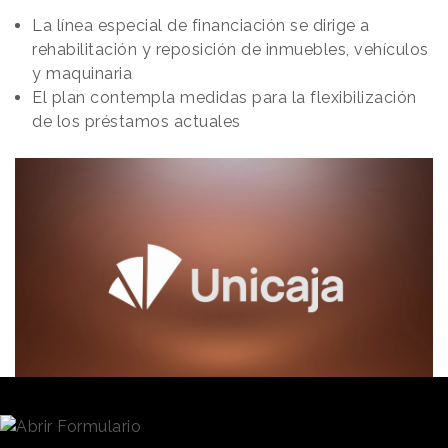
La línea especial de financiación se dirige a
rehabilitación y reposición de inmuebles, vehículos
y maquinaria
El plan contempla medidas para la flexibilización
de los préstamos actuales
Redacción
04/11/2024 · 18:57