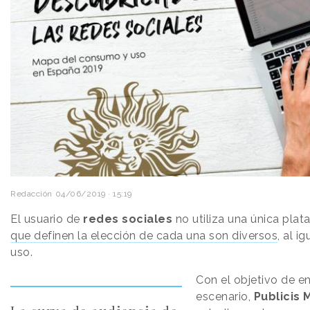
Redacción
04/06/2019 · 15:19
El usuario de
redes
sociales
no utiliza una única pla
que definen la elección de cada una son diversos
, al i
uso.
Con el objetivo de e
escenario,
Publicis