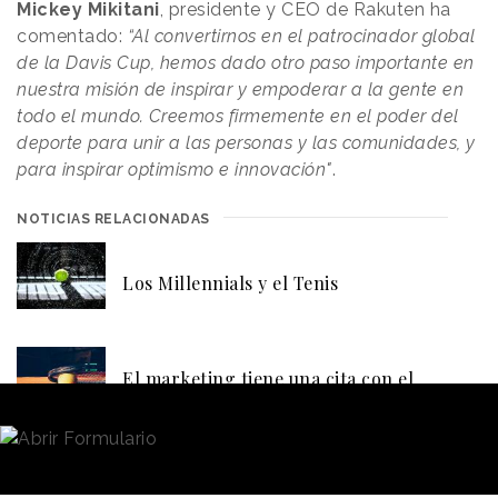
Mickey Mikitani
, presidente y CEO de Rakuten ha
comentado:
“Al convertirnos en el patrocinador global
de la Davis Cup, hemos dado otro paso importante en
nuestra misión de inspirar y empoderar a la gente en
todo el mundo. Creemos firmemente en el poder del
deporte para unir a las personas y las comunidades, y
para inspirar optimismo e innovación"
.
NOTICIAS RELACIONADAS
Los Millennials y el Tenis
El marketing tiene una cita con el
tenis en el Mutua Madrid Open
Por su parte,
David Haggerty
, presidente de la ITF,