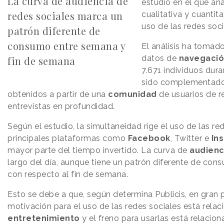
La curva de audiencia de
estudio en el que an
redes sociales marca un
cualitativa y cuantit
uso de las redes soci
patrón diferente de
consumo entre semana y
El análisis ha tomad
datos de
navegaci
fin de semana
7.671 individuos dur
sido complementad
obtenidos a partir de una
comunidad
de usuarios de r
entrevistas en profundidad.
Según el estudio, la simultaneidad rige el uso de las re
principales plataformas como
Facebook
, Twitter e
In
mayor parte del tiempo invertido. La curva de
audienc
largo del día, aunque tiene un patrón diferente de co
con respecto al fin de semana.
Esto se debe a que, según determina Publicis, en gran pa
motivación para el uso de las redes sociales está relac
entretenimiento
y el freno para usarlas está relacion