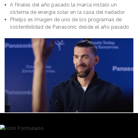
A finales del año pasado la marca instaló un
sistema de energía solar en la casa del nadador
Phelps es imagen de uno de los programas de
sostenibilidad de Panasonic desde el año pasado
Redacción
11/06/2024 · 08:00
Michael Phelps
se unió a la familia de embajadores