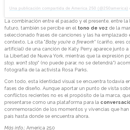
Una publicación compartida de America 250 (@250america)
La combinación entre el pasado y el presente, entre la h
futuro, también se percibe en el
tono de voz
de la mar
seleccionado frases de canciones y las ha emplazado 
contexto. La cita "
Baby you’re a firework
” (cariño, eres
artificial) de una canción de Katy Perry aparece junto a
la Libertad de Nueva York, mientras que la expresión po
stop, won’t stop
” (no puede parar, no se detendrá”) aco
fotografía de la activista Rosa Parks.
Con todo, esta identidad visual se encuentra todavía e
fases de diseño. Aunque aportar un punto de vista sobr
conflictos recientes no es el propósito de la marca, qu
presentarse como una plataforma para la
conversació
conmemoración de los momentos y vivencias que han 
país hasta donde se encuentra ahora.
Más info
.:
America 250