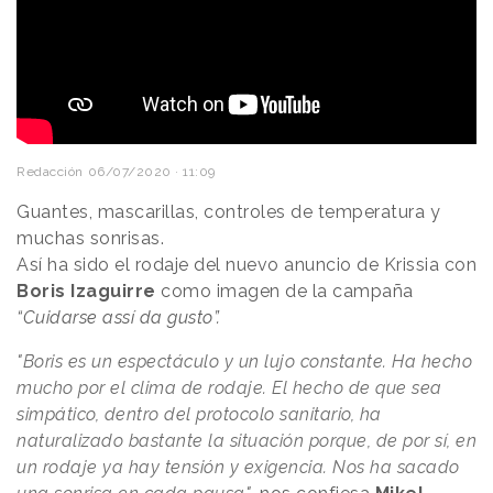
Redacción
06/07/2020 · 11:09
Guantes, mascarillas, controles de temperatura y
muchas sonrisas.
Así ha sido el rodaje del nuevo anuncio de Krissia con
Boris Izaguirre
como imagen de la campaña
“Cuidarse assí da gusto”.
"Boris es un espectáculo y un lujo constante. Ha hecho
mucho por el clima de rodaje. El hecho de que sea
simpático, dentro del protocolo sanitario, ha
naturalizado bastante la situación porque, de por sí, en
un rodaje ya hay tensión y exigencia. Nos ha sacado