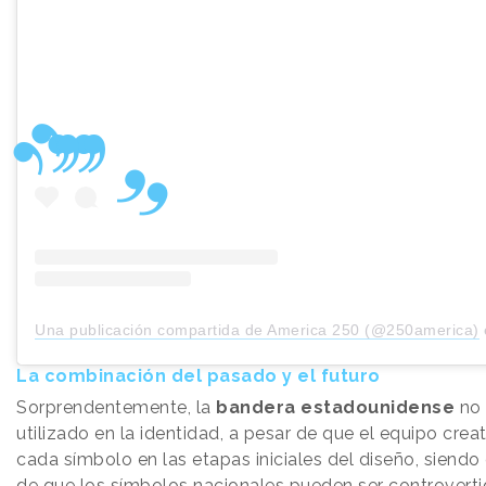
Una publicación compartida de America 250 (@250america)
La combinación del pasado y el futuro
Sorprendentemente, la
bandera estadounidense
no 
utilizado en la identidad, a pesar de que el equipo crea
cada símbolo en las etapas iniciales del diseño, siendo
de que los símbolos nacionales pueden ser controverti