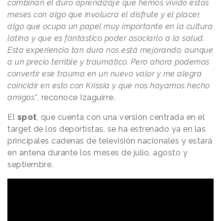
combinan el duro aprendizaje que hemos vivido estos
meses con algo que involucra el disfrute y el placer,
algo que ocupa un papel muy importante en la cultura
latina y que es fantástico poder asociarlo a la salud.
Esta experiencia tan dura nos está mejorando, aunque
a un precio terrible y traumático. Pero ahora podemos
convertir ese trauma en un nuevo valor y me alegra
coincidir en esto con Krissia y que nos hayamos hecho
amigos"
, reconoce Izaguirre.
El
spot
, que cuenta con una versión centrada en el
target de los deportistas, se ha estrenado ya en las
principales cadenas de televisión nacionales y estará
en antena durante los meses de julio, agosto y
septiembre.