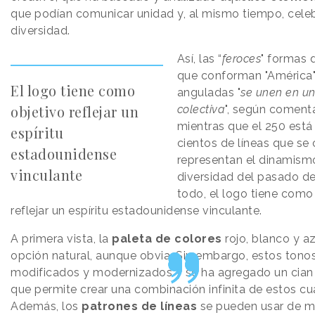
que podían comunicar unidad y, al mismo tiempo, celeb
diversidad.
Así, las “
feroces
" formas d
que conforman "América" 
El logo tiene como
anguladas ​​"
se unen en un
objetivo reflejar un
colectiva
", según comenta
mientras que el 250 est
espíritu
cientos de líneas que se 
estadounidense
representan el dinamismo
vinculante
diversidad del pasado de
todo, el logo tiene como
reflejar un espíritu estadounidense vinculante.
A primera vista, la
paleta de colores
rojo, blanco y a
opción natural, aunque obvia. Sin embargo, estos tono
modificados y modernizados y se ha agregado un cian b
que permite crear una combinación infinita de estos cu
Además, los
patrones de líneas
se pueden usar de ma