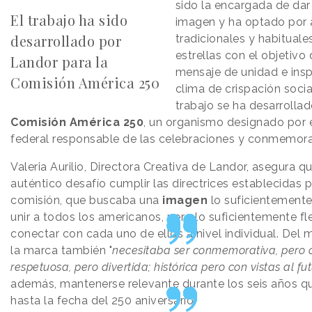
sido la encargada de dar
El trabajo ha sido
imagen y ha optado por a
desarrollado por
tradicionales y habituale
estrellas con el objetivo
Landor para la
mensaje de unidad e insp
Comisión América 250
clima de crispación social
trabajo se ha desarrollad
Comisión América 250
, un organismo designado por 
federal responsable de las celebraciones y conmemora
Valeria Aurilio, Directora Creativa de Landor, asegura q
auténtico desafío cumplir las directrices establecidas p
comisión, que buscaba una
imagen
lo suficientemente
unir a todos los americanos, pero lo suficientemente fl
conectar con cada uno de ellos a nivel individual. Del
la marca también "
necesitaba ser conmemorativa, pero c
respetuosa, pero divertida; histórica pero con vistas al fu
además, mantenerse relevante durante los seis años q
hasta la fecha del 250 aniversario.