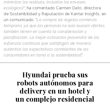
minimizar los residuos, incluidos los envases
ecológicos
”; ha comentado Carmen Dato, directora
de Sostenibilidad y Reputación de Kantar Insights, en
un comunicado. "
La compra de regalos comienza
temprano, ya que las personas no solo buscan ofertas,
también tienen en cuenta la consideración y
planificación. La mejor activación provendrá de los
esfuerzos continuos que satisfagan de manera
auténtica las expectativas cambiantes de los
consumidores en torno a la sostenibilidad
".
Hyundai prueba sus
robots autónomos para
delivery en un hotel y
un complejo residencial