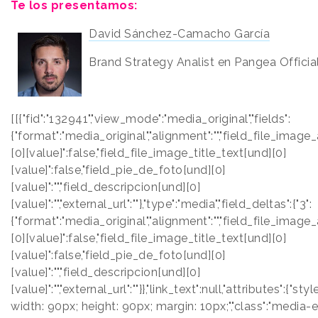
Te los presentamos:
David Sánchez-Camacho García
Brand Strategy Analist en Pangea Officia
[[{"fid":"132941","view_mode":"media_original","fields":
{"format":"media_original","alignment":"","field_file_image
[0][value]":false,"field_file_image_title_text[und][0]
[value]":false,"field_pie_de_foto[und][0]
[value]":"","field_descripcion[und][0]
[value]":"","external_url":""},"type":"media","field_deltas":{"3":
{"format":"media_original","alignment":"","field_file_image
[0][value]":false,"field_file_image_title_text[und][0]
[value]":false,"field_pie_de_foto[und][0]
[value]":"","field_descripcion[und][0]
[value]":"","external_url":""}},"link_text":null,"attributes":{"style
width: 90px; height: 90px; margin: 10px;","class":"media-