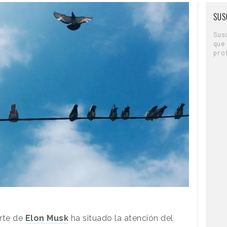
SUS
Sus
que
pro
rte de
Elon Musk
ha situado la atención del