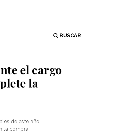
BUSCAR
te el cargo
plete la
ales de este año
an la compra