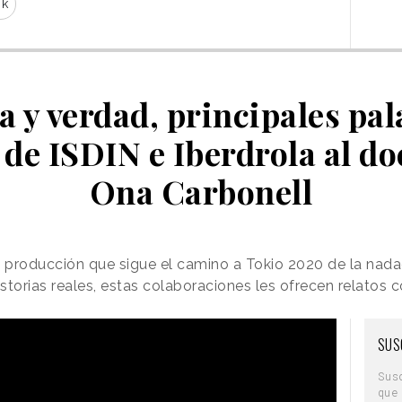
sk
 y verdad, principales pal
 de ISDIN e Iberdrola al d
Ona Carbonell
roducción que sigue el camino a Tokio 2020 de la nada
istorias reales, estas colaboraciones les ofrecen relatos 
SUS
Sus
que