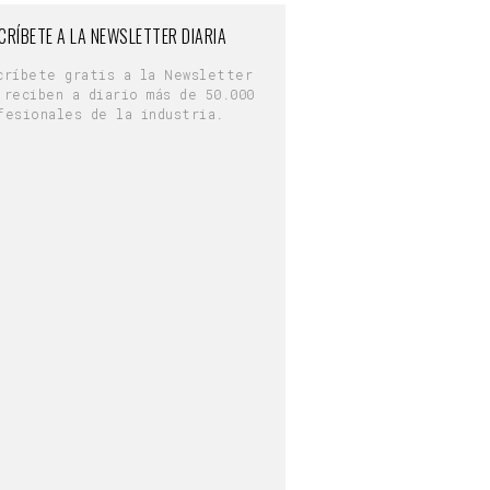
CRÍBETE A LA NEWSLETTER DIARIA
críbete gratis a la Newsletter
 reciben a diario más de 50.000
fesionales de la industria.