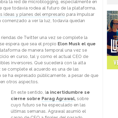
obra la red de microblogging, especialmente en
e que todavía rodea al futuro de la plataforma.
as ideas y planes del empresario
para impulsar
n comenzado a ver la luz, todavía quedan
s riendas de Twitter una vez se complete la
 se espera que sea el propio
Elon Musk el que
plataforma de manera temporal una vez se
rcicio en curso, tal y como el actual CEO de
V
ibles inversores. Qué sucederá con la alta
 se complete el acuerdo es una de las
o se ha expresado públicamente, a pesar de que
 en otros aspectos.
En este sentido, l
a incertidumbre se
cierne sobre
Parag Agrawa
l,
sobre
cuyo futuro se ha especulado en las
últimas semanas. Agrawal asumió el
cargo de CEO a finales del pasado