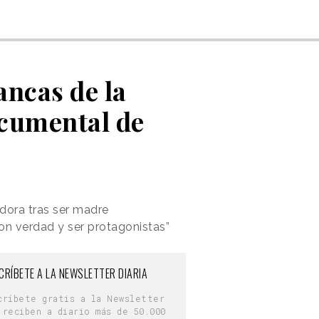
ancas de la
ocumental de
dora tras ser madre
con verdad y ser protagonistas”
CRÍBETE A LA NEWSLETTER DIARIA
críbete gratis a la Newsletter
 reciben a diario más de 50.000