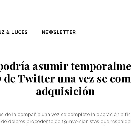
UZ & LUCES
NEWSLETTER
podría asumir temporalmen
de Twitter una vez se com
adquisición
s de la compañía una vez se complete la operación a fin
 de dólares procedente de 19 inversionistas que respald