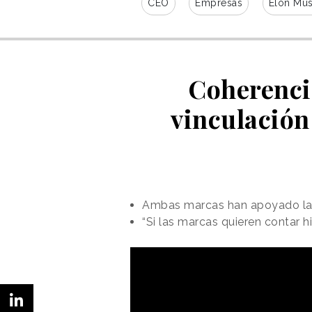
CEO
Empresas
Elon Mu
Coherencia
vinculación
Ambas marcas han apoyado la p
“Si las marcas quieren contar h