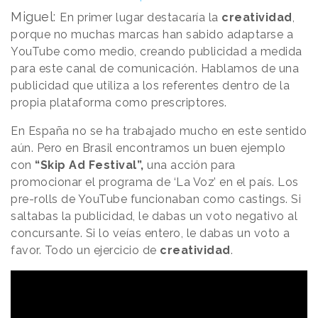
Miguel:
En primer lugar destacaría la
creatividad
,
porque no muchas marcas han sabido adaptarse a
YouTube como medio, creando publicidad a medida
para este canal de comunicación. Hablamos de una
publicidad que utiliza a los referentes dentro de la
propia plataforma como prescriptores.
En España no se ha trabajado mucho en este sentido
aún. Pero en Brasil encontramos un buen ejemplo
con
“Skip Ad Festival”,
una acción para
promocionar el programa de ‘La Voz’ en el país. Los
pre-rolls de YouTube funcionaban como castings. Si
saltabas la publicidad, le dabas un voto negativo al
concursante. Si lo veías entero, le dabas un voto a
favor. Todo un ejercicio de
creatividad
.