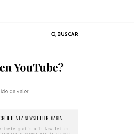
BUSCAR
 en YouTube?
ido de valor
CRÍBETE A LA NEWSLETTER DIARIA
críbete gratis a la Newsletter
 reciben a diario más de 50.000