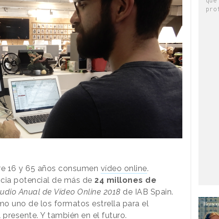
pro
tre 16 y 65 años consumen
vídeo online
.
cia potencial de más de
24 millones de
tudio Anual de Vídeo Online 2018
de IAB Spain.
o uno de los formatos estrella para el
 presente. Y también en el futuro.