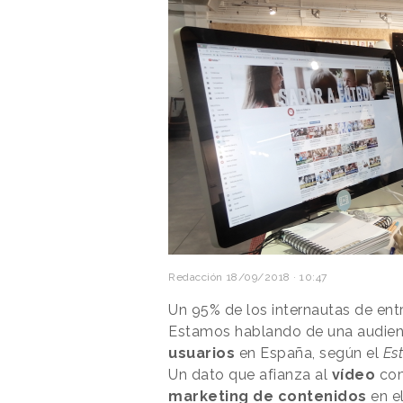
Redacción
18/09/2018 · 10:47
Un 95% de los internautas de en
Estamos hablando de una audien
usuarios
en España, según el
Es
Un dato que afianza al
vídeo
com
marketing de contenidos
en el