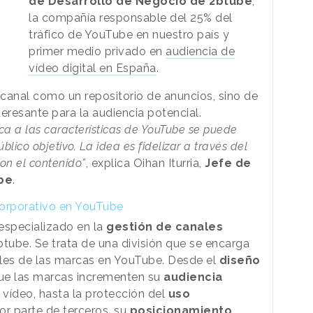
de Desarrollo de Negocio de 2btube
,
la compañía responsable del 25% del
tráfico de YouTube en nuestro país y
primer medio privado en
audiencia de
vídeo digital en España
.
 canal como un repositorio de anuncios, sino de
teresante para la audiencia potencial.
a a las características de YouTube se puede
lico objetivo. La idea es fidelizar a través del
on el contenido”
, explica Oihan Iturria,
Jefe de
ube
.
corporativo en YouTube
especializado en la
gestión de canales
tube. Se trata de una división que se encarga
nales de las marcas en YouTube. Desde el
diseño
que las marcas incrementen su
audiencia
vídeo, hasta la protección del
uso
r parte de terceros, su
posicionamiento