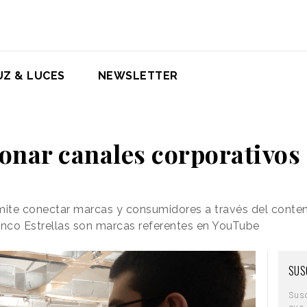
UZ & LUCES
NEWSLETTER
onar canales corporativos
mite conectar marcas y consumidores a través del conten
nco Estrellas son marcas referentes en YouTube
SUS
Sus
que