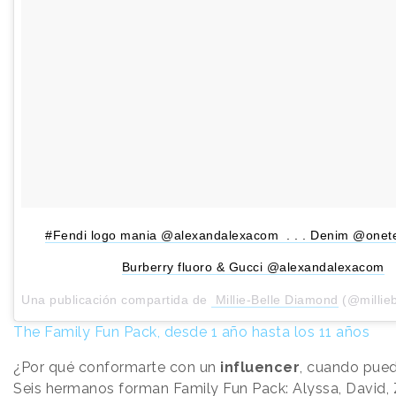
#Fendi logo mania @alexandalexacom . . . Denim @onet
Burberry fluoro & Gucci @alexandalexacom
Una publicación compartida de
Millie-Belle Diamond
(@milliebe
The Family Fun Pack, desde 1 año hasta los 11 años
¿Por qué conformarte con un
influencer
, cuando pued
Seis hermanos forman
Family Fun Pack
: Alyssa, David, 