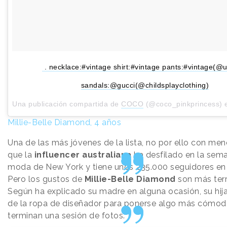
. necklace:#vintage shirt:#vintage pants:#vintage(@
sandals:@gucci(@childsplayclothing)
Una publicación compartida de
COCO
(@coco_pinkprincess) 
Millie-Belle Diamond, 4 años
Una de las más jóvenes de la lista, no por ello con meno
que la
influencer australiana
ha desfilado en la sem
moda de New York y tiene unos 235.000 seguidores en
Pero los gustos de
Millie-Belle Diamond
son más terr
Según ha explicado su madre en alguna ocasión, su hij
de la ropa de diseñador para ponerse algo más cómod
terminan una sesión de fotos.