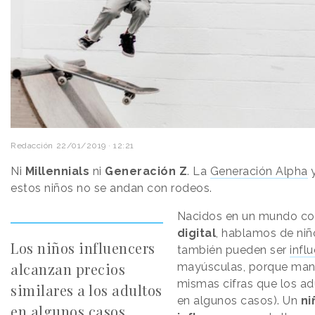
Redacción
22/01/2019 · 12:21
Ni
Millennials
ni
Generación Z
. La
Generación Alpha
y
estos niños no se andan con rodeos.
Nacidos en un mundo c
digital
, hablamos de ni
Los niños influencers
también pueden ser
infl
alcanzan precios
mayúsculas, porque man
mismas cifras que los ad
similares a los adultos
en algunos casos). Un
ni
en algunos casos