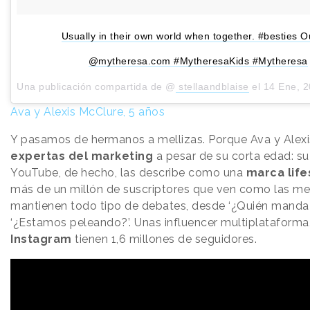
Usually in their own world when together. #besties Ou
@mytheresa.com #MytheresaKids #Mytheresa
Una publicación compartida de @
stellaandblaise
el
14 Ene, 2019
Ava y Alexis McClure, 5 años
Y pasamos de hermanos a mellizas. Porque Ava y Alexi
expertas del marketing
a pesar de su corta edad: s
YouTube, de hecho, las describe como una
marca life
más de un millón de suscriptores que ven como las mel
mantienen todo tipo de debates, desde ‘¿Quién manda
‘¿Estamos peleando?’. Unas influencer multiplataforma
Instagram
tienen 1,6 millones de seguidores.