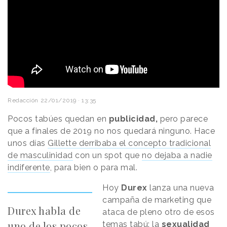
Redacción
22/01/2019 · 13:35
Pocos tabúes quedan en
publicidad,
pero parece
que a finales de 2019 no nos quedará ninguno. Hace
unos días
Gillette derribaba el concepto tradicional
de masculinidad
con un spot que
no dejaba a nadie
indiferente
, para bien o para mal.
Hoy
Durex
lanza una nueva
campaña de marketing que
Durex habla de
ataca de pleno otro de esos
uno de los pocos
temas tabú: la
sexualidad