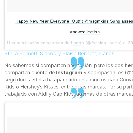
Happy New Year Everyone Outfit @msgmkids Sunglasses 
#newcollection
Una publicación compartida de
Laerta
(@fashion_laerta) el
30 D
Stella Bennett, 8 años, y Blaise Bennett, 6 años
No sabemos si comparten habitación, pero los dos
he
comparten cuenta de
Instagram
y sobrepasan los 67
seguidores. Stella ha aparecido en anuncios para Con
Kids o Hershey’s Kisses, entre otras marcas. Por su part
trabajado con Aldi y Gap Kids, además de otras marcas