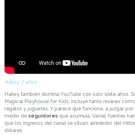
Hailey, 7 años
Hailey también domina YouTube con solo siete años. Su
Magical Playhouse for Kids
, incluye tanto
reviews
com
regalos y juguetes. Y parece que funciona, a juzgar por 
medio de
seguidores
que acumula. Varias fuentes ha
que los ingresos del canal se sitúan alrededor del mill
dólares.