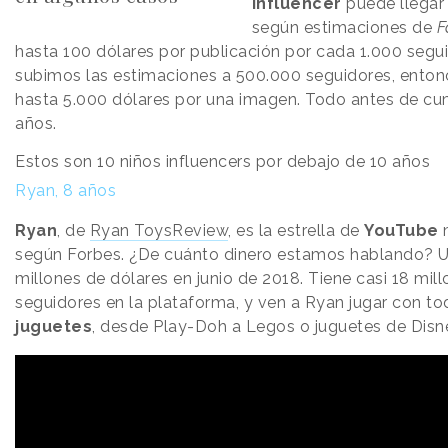
influencer
puede llegar 
según estimaciones de
F
hasta 100 dólares por publicación por cada 1.000 segui
subimos las estimaciones a 500.000 seguidores, ento
hasta 5.000 dólares por una imagen. Todo antes de cum
años.
Estos son 10 niños influencers por debajo de 10 años
Ryan, 8 años
Ryan
, de
Ryan ToysReview
, es la estrella de
YouTube
m
según Forbes. ¿De cuánto dinero estamos hablando? 
millones de dólares en junio de 2018. Tiene casi 18 mil
seguidores en la plataforma, y ven a Ryan jugar con to
juguetes
, desde Play-Doh a Legos o juguetes de Disn