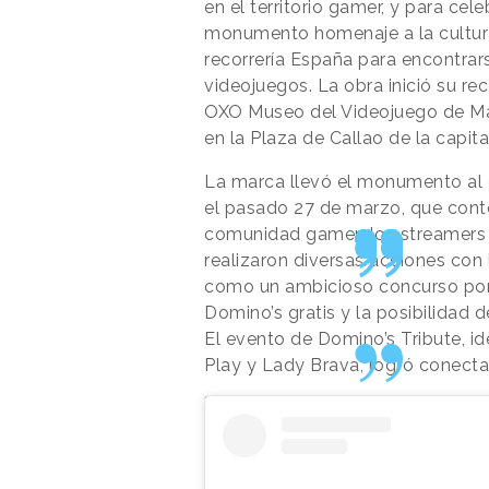
en el territorio gamer, y para cel
monumento homenaje a la cultura 
recorrería España para encontrar
videojuegos. La obra inició su reco
OXO Museo del Videojuego de Mad
en la Plaza de Callao de la capita
La marca llevó el monumento al 
el pasado 27 de marzo, que contó
comunidad gamer: los streamers
realizaron diversas acciones con l
como un ambicioso concurso por 
Domino’s gratis y la posibilidad
El evento de Domino’s Tribute, i
Play y Lady Brava, logró conecta