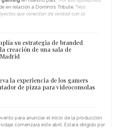
el gaming
en nuestro país. “
Por eso apostamos
de en relación a Domino’s Tribute. “
Nos
proyectos que conectan de verdad con la
plía su estrategia de branded
la creación de una sala de
 Madrid
eva la experiencia de los gamers
ntador de pizza para videoconsolas
nto para anunciar el inicio de la producción
rodaje comenzará este abril. Estará dirigido por