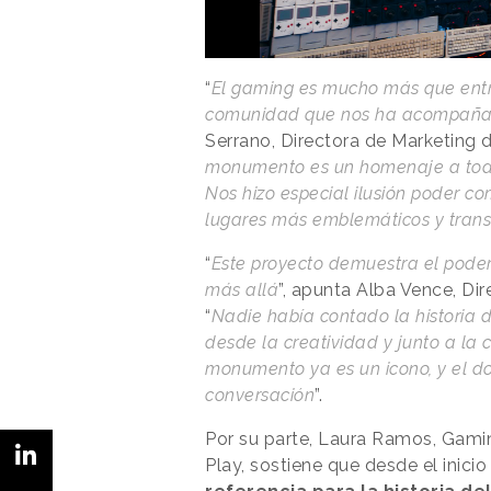
“
El gaming es mucho más que entre
comunidad que nos ha acompañad
Serrano, Directora de Marketing 
monumento es un homenaje a todos
Nos hizo especial ilusión poder co
lugares más emblemáticos y transi
“
Este proyecto demuestra el poder
más allá
”, apunta Alba Vence, Di
“
Nadie había contado la historia d
desde la creatividad y junto a la 
monumento ya es un icono, y el d
conversación
”.
Por su parte, Laura Ramos, Gami
Play, sostiene que desde el inici