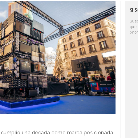
SUS
Sus
que
pro
cumplió una década como marca posicionada