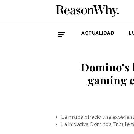
ACTUALIDAD
L
Domino’s 
gaming c
La marca ofreció una experienci
La iniciativa Domino’s Tribute