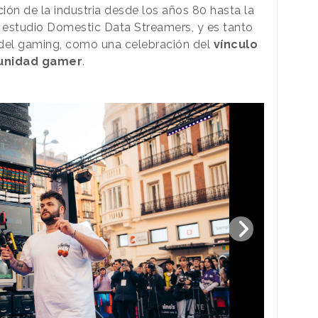
ción de la industria desde los años 80 hasta la
l estudio Domestic Data Streamers, y es tanto
 del gaming, como una celebración del
vínculo
munidad gamer
.