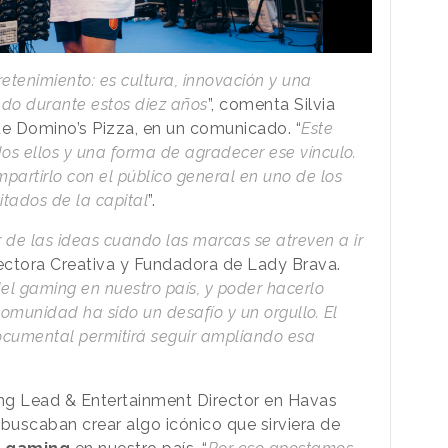
tenimiento: es cultura, innovación y una
o durante estos diez años
”, comenta Silvia
de Domino’s Pizza, en un comunicado. “
Este
 ellos y una forma de agradecer ese vínculo.
mpartirlo con el público general en uno de los
tados de la capital
”.
 de las ideas cuando las marcas se atreven a ir
rectora Creativa y Fundadora de Lady Brava.
el gaming en nuestro país, y poder hacerlo
comunidad ha sido un desafío y un orgullo. El
ocumental permitirá seguir ampliando esa
ng Lead & Entertainment Director en Havas
o buscaban crear algo icónico que sirviera de