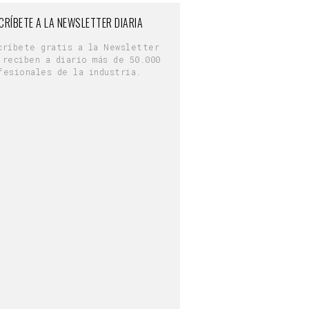
CRÍBETE A LA NEWSLETTER DIARIA
críbete gratis a la Newsletter
 reciben a diario más de 50.000
fesionales de la industria.