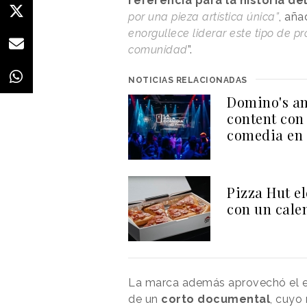
referencia para la historia d
por una pieza artística única”
, aña
enorgullece liderar este tipo de 
comunidad
”.
NOTICIAS RELACIONADAS
Domino's am
content con 
comedia en
Pizza Hut el
con un cale
La marca además aprovechó el eve
de un
corto documental
, cuyo 