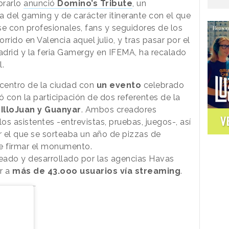
ebrarlo
anunció
Domino’s Tribute
, un
del gaming y de carácter itinerante con el que
se con profesionales, fans y seguidores de los
rrido en Valencia aquel julio, y tras pasar por el
rid y la feria Gamergy en IFEMA, ha recalado
l.
centro de la ciudad con
un evento
celebrado
 con la participación de dos referentes de la
IlloJuan y Guanyar
. Ambos creadores
V
os asistentes -entrevistas, pruebas, juegos-, así
el que se sorteaba un año de pizzas de
 de firmar el monumento.
deado y desarrollado por las agencias Havas
r a
más de 43.ooo usuarios vía streaming
.