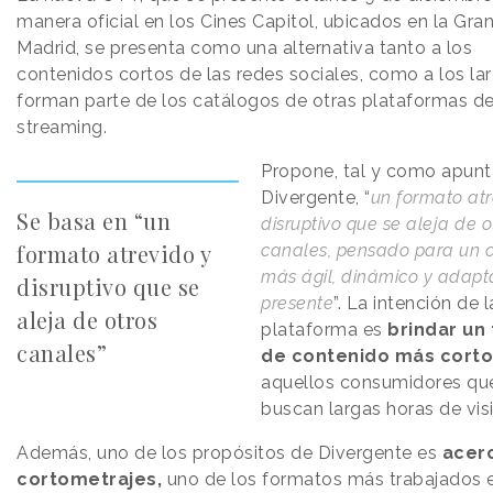
manera oficial en los Cines Capitol, ubicados en la Gran
Madrid, se presenta como una alternativa tanto a los
contenidos cortos de las redes sociales, como a los la
forman parte de los catálogos de otras plataformas d
streaming.
Propone, tal y como apun
Divergente, “
un formato atr
Se basa en “un
disruptivo que se aleja de o
formato atrevido y
canales, pensado para un
más ágil, dinámico y adapt
disruptivo que se
presente
”. La intención de l
aleja de otros
plataforma es
brindar un
canales”
de contenido más corto
aquellos consumidores qu
buscan largas horas de vi
Además, uno de los propósitos de Divergente es
acerc
cortometrajes,
uno de los formatos más trabajados e