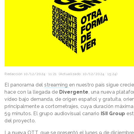
Redacción
10/12/2024 · 11:21
(Actualizado: 10/12/2024 · 15:24)
El panorama del
streaming
en nuestro país sigue creci
hace con la llegada de
Divergente
, una nueva plataf
vídeo bajo demanda, de origen español y gratuita, orie
principalmente a cortometrajes, cuya duración máxima
59 minutos. El grupo audiovisual canario
ISII Group
est
del proyecto.
La nueva OTT, que se presentó el lunes 9 de diciembre