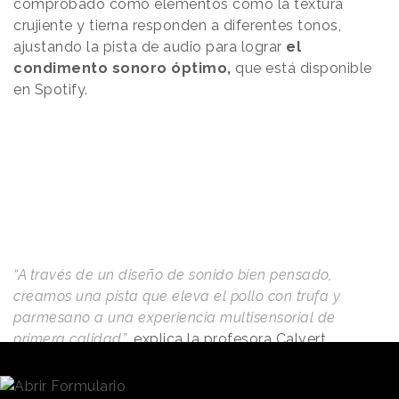
comprobado cómo elementos como la textura
crujiente y tierna responden a diferentes tonos,
ajustando la pista de audio para lograr
el
condimento sonoro óptimo,
que está disponible
en Spotify.
“A través de un diseño de sonido bien pensado,
creamos una pista que eleva el pollo con trufa y
parmesano a una experiencia multisensorial de
primera calidad”
, explica la profesora Calvert.
“Ralentiza el ritmo de la comida, lo que permite a los
comensales saborear al máximo la cremosidad, el