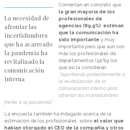
Comentan en concreto que
la gran mayoría de los
La necesidad de
profesionales de
afrontar las
agencias (89,9%) estiman
que la comunicación ha
incertidumbres
sido importante
y muy
que ha acarreado
importante pero que aún son
la pandemia ha
más los profesionales de
revitalizado la
departamentos (95%9 los
que así la consideran
comunicación
,
”apuntando probablemente a
interna
la revitalización de la
comunicación interna para
afrontar las incertidumbres
frente a la pandemia”
La encuesta también ha indagado acerca de la
estimación de los profesionales sobre
el valor que
habían otorgado el CEO de la compañía y otros