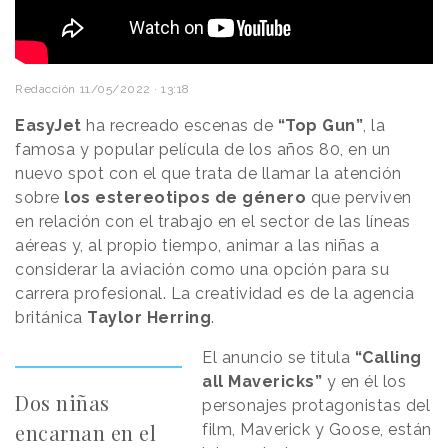
Redacción
11/05/2022 · 13:18
EasyJet
ha recreado escenas de
“Top Gun”
, la
famosa y popular película de los años 80, en un
nuevo spot con el que trata de llamar la atención
sobre
los estereotipos de género
que perviven
en relación con el trabajo en el sector de las líneas
aéreas y, al propio tiempo, animar a las niñas a
considerar la aviación como una opción para su
carrera profesional. La creatividad es de la agencia
británica
Taylor Herring
.
El anuncio se titula
“Calling
all Mavericks”
y en él los
Dos niñas
personajes protagonistas del
encarnan en el
film, Maverick y Goose, están