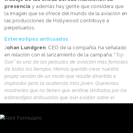
presencia
y además hay gente que considera que
la imagen que se ofrece del mundo de la aviación en
las producciones de Hollywood contribuye a
perpetuarlos.
Estereotipos anticuados
J
ohan Lundgren
, CEO de la compañía, ha señalado
en relación con el lanzamiento de la campaña: “
Top
Gun” es una de las películas de aviación más famosas
de todos los tiempos. Hemos querido crear nuestra
propia versión de un modo que resulte divertido e
inspirador para la audiencia más joven. Queremos
mostrarles que no tienen que sentirse limitados por los
estereotipos anticuados que aún existen sobre el
empleo en nuestra industria”.
“EasyJet ha defendido desde hace mucho tiempo”,
añade,
“una mayor diversidad en el seno de nuestra
empresa y del sector en su conjunto, y aunque hemos