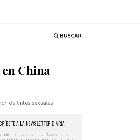
BUSCAR
 en China
ión de tintes sexuales
CRÍBETE A LA NEWSLETTER DIARIA
críbete gratis a la Newsletter
 reciben a diario más de 50.000