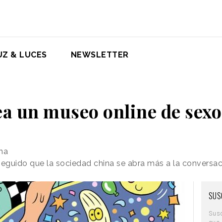
UZ & LUCES
NEWSLETTER
ea un museo online de sexo
na
seguido que la sociedad china se abra más a la conversac
SUS
Sus
que