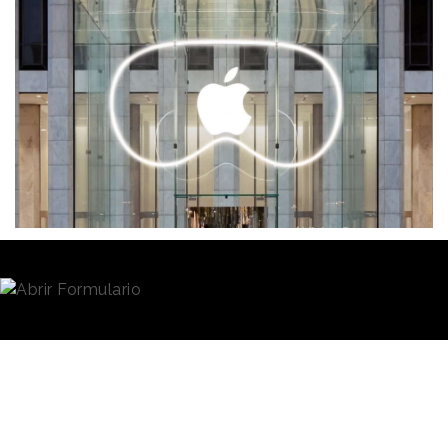
Redacción
02/02/2024 · 09:04
El día de hoy será uno histórico para
Apple
y, casi
por extensión, para el conjunto del sector
tecnológico. Hoy se ponen a la
venta en Estados
Unidos sus gafas de realidad virtual, las Vision
Pro,
en las que la compañía ha estado trabajando
durante los últimos años, un acontecimiento
rodeado de expectación y para el que se ha definido