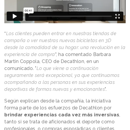
“
Los clientes pueden entrar en nuestras tiendas de
campaña o ver nuestras nuevas bicicletas en 3D
desde la comodidad de su hogar: una revolución en la
experiencia de compra
”, ha comentado Barbara
Martin Coppola, CEO de Decathlon, en un
comunicado. "
Lo que viene a continuación
seguramente será excepcional, ya que continuamos
acompañando a las personas en sus experiencias
deportivas de formas nuevas y emocionantes
".
Según explican desde la compañía, la iniciativa
forma parte de los esfuerzos de Decathlon por
brindar experiencias cada vez más inversivas
,
tanto si se trata de aficionados el deporte como
profesionales, o compras esporádicas o clientes