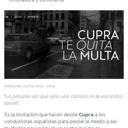
Redacción
23/09/2025 · 08:41
"
La próxima vez que veas una cámara no te escondas,
sonríe
".
Es la invitación que hacen desde
Cupra
a los
conductores españoles para perder el miedo a ser