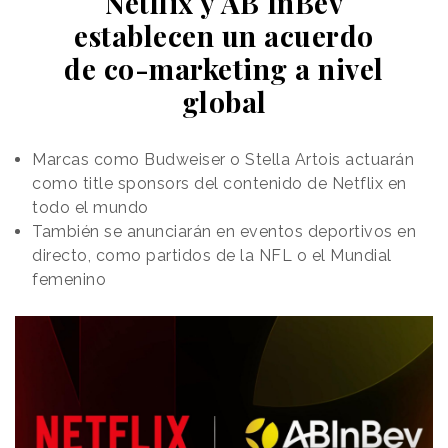
Netflix y AB InBev
establecen un acuerdo
de co-marketing a nivel
global
Marcas como Budweiser o Stella Artois actuarán
como title sponsors del contenido de Netflix en
todo el mundo
También se anunciarán en eventos deportivos en
directo, como partidos de la NFL o el Mundial
femenino