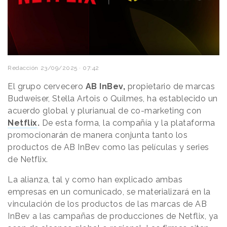
Redacción
23/09/2025 · 07:42
El grupo cervecero
AB InBev,
propietario de marcas
Budweiser, Stella Artois o Quilmes, ha establecido un
acuerdo global y plurianual de co-marketing con
Netflix
.
De esta forma, la compañía y la plataforma
promocionarán de manera conjunta tanto los
productos de AB InBev como las películas y series
de Netflix.
La alianza, tal y como han explicado ambas
empresas en un comunicado, se materializará en la
vinculación de los productos de las marcas de AB
InBev a las campañas de producciones de Netflix, ya