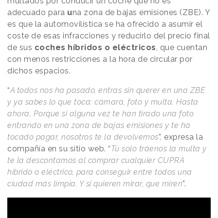
multados por conducir un coche que no es
adecuado para
u
na zona de bajas emisiones (ZBE). Y
es que la automovilística se ha ofrecido a asumir el
coste de esas infracciones y reducirlo del precio final
de sus
coches híbridos o eléctricos
, que cuentan
con menos restricciones a la hora de circular por
dichos espacios.
“
A todos nos ha pasado, entras sin querer en una ZBE
y ya sabes lo que toca: cámara, foto y multa. Hasta
ahora. Porque si alguna vez te han tirado una foto
entrando en una zona de bajas emisiones y te ha
tocado pagar, nosotros te la devolvemos
”, expresa la
compañía en su sitio web. “
Tú solo tráenos la multa y
te la descontamos al comprar cualquier CUPRA
híbrido o eléctrico, para conseguir entre todos una
ciudad más limpia. Y si quieren mirar, que miren
”.