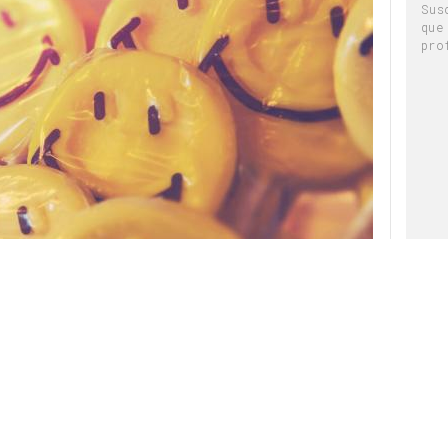
Sus
que
pro
cobrado fuerza entre las estrategias de las
 más recientemente a la luz de la pandemia y
rivado. Para analizar el protagonismo que esta
ximos meses y los esfuerzos de inversión que