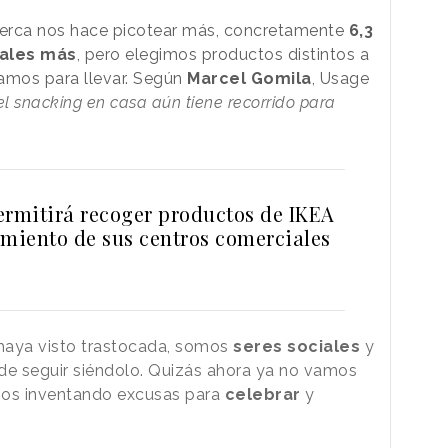
a cerca nos hace picotear más, concretamente
6,3
ales más
, pero elegimos productos distintos a
amos para llevar. Según
Marcel Gomila
, Usage
el snacking en casa aún tiene recorrido para
ermitirá recoger productos de IKEA
amiento de sus centros comerciales
 haya visto trastocada, somos
seres sociales
y
e seguir siéndolo. Quizás ahora ya no vamos
mos inventando excusas para
celebrar
y