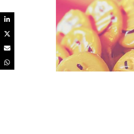
Redacción
08/10/2020 · 11:21
El
emotional
engagement
ha 
compañías en los últimos años, y
del contexto de incertidumbre de
tendencia tendrá durante los pró