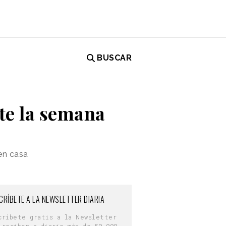
BUSCAR
te la semana
en casa
CRÍBETE A LA NEWSLETTER DIARIA
críbete gratis a la Newsletter
 reciben a diario más de 50.000