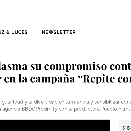
UZ & LUCES
NEWSLETTER
lasma su compromiso contr
r en la campaña “Repite c
ularidad y la diversidad en la infancia y sensibilizar cont
a agencia BBDOProximity con la productora Pueblo Films
SUS