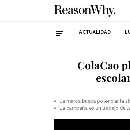
ACTUALIDAD
L
ColaCao p
escola
La marca busca potenciar la sing
La campaña es un trabajo de l