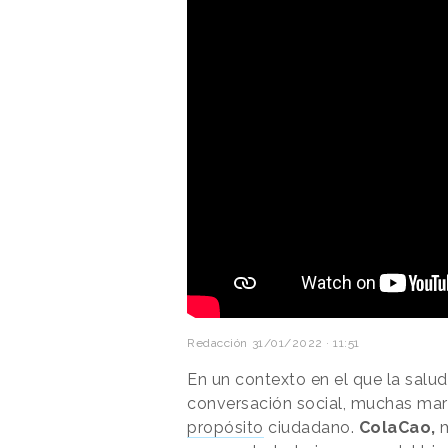
Redacción
31/01/2022 · 11:51
En un contexto en el que la sal
conversación social, muchas mar
propósito
ciudadano.
ColaCao,
m