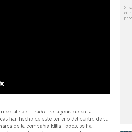
Sus
que
pro
ud mental ha cobrado protagonismo en la
cas han hecho de este terreno del centro de su
arca de la compañía Idilia Foods, se ha