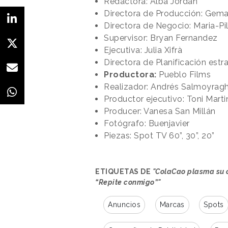
Redactora: Alba Jordan
Directora de Producción: Gem
Directora de Negocio: Maria-Pi
Supervisor: Bryan Fernandez
Ejecutiva: Julia Xifrà
Directora de Planificación est
Productora:
Pueblo Films
Realizador: Andrés Salmoyragh
Productor ejecutivo: Toni Mart
Producer: Vanesa San Millán
Fotógrafo: Buenjavier
Piezas: Spot TV 60”, 30”, 20”
ETIQUETAS DE
"ColaCao plasma su 
“Repite conmigo”"
Anuncios
Marcas
Spots