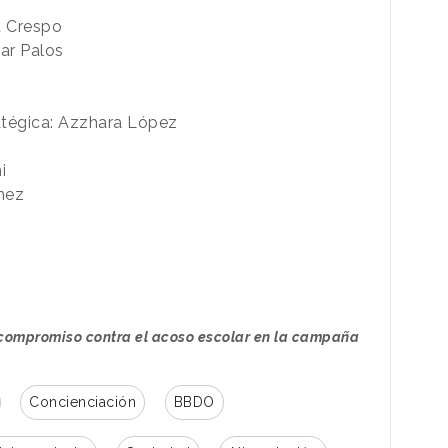
a Crespo
lar Palos
ratégica: Azzhara López
i
inez
compromiso contra el acoso escolar en la campaña
Concienciación
BBDO