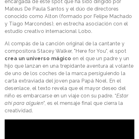
encargada de este spot que ha sido dirigido por
Mateus De Paula Santos y el dúo de directores
conocido como Alton (formado por Felipe Machado
y Tiago Marcondes), en estrecha asociación con el
estudio creativo internacional Lobo.
Al compás de la canción original de la cantante y
compositora Stacey Walker, "Here for You”, el spot
crea un universo mágico
en el que un padre y un
hijo que lanzan en una trepidante aventura al volante
de uno de los coches de la marca persiguiendo la
carta extraviada del joven para Papá Noel. En el
desenlace, el texto revela que el mayor deseo del
niño es embarcarse en un viaje con su padre. “
Estar
ahí para alguien
”, es el mensaje final que cierra la
creatividad.