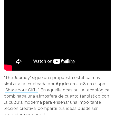
"The Journey" sigue una propuesta estética muy
similar a la empleada por
Apple
en 2018 en el spot
“
Share Your Gifts
”. En aquella ocasión, la tecnológica
combinaba una atmósfera de cuento fantástico con
la cultura moderna para enseñar una importante
lección creativa: compartir tus ideas puede ser
aterrador, pero es vital.