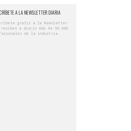
CRÍBETE A LA NEWSLETTER DIARIA
críbete gratis a la Newsletter
 reciben a diario más de 50.000
fesionales de la industria.