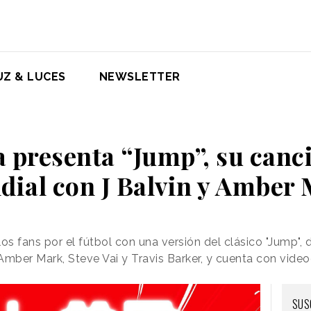
UZ & LUCES
NEWSLETTER
 presenta “Jump”, su canci
ial con J Balvin y Amber
os fans por el fútbol con una versión del clásico "Jump",
 Amber Mark, Steve Vai y Travis Barker, y cuenta con video
SUS