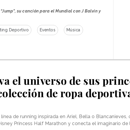
asociado con el cantante J Balvin, la
“Jump”, su canción para el Mundial con J Balvin y
ista Steve Vai y el batería y productor Travis
“Jump” rinde homenaje al tema original mediante
ibles y un explosivo trabajo de guitarra, pero
ting Deportivo
Eventos
Música
 modernas y una producción pensada para sonar
ra escuchar en las principales plataformas de
lip con dirección artística y diseño del artista
das de los cantantes y músicos, bajo una
ático. Incluye la aparición de
Lamine Yamal,
va el universo de sus prin
a y aete digital, y nuevas generaciones. Se
colección de ropa deportiv
as vallas publicitarias de Paramount Times
línea de running inspirada en Ariel, Bella o Blancanieves,
Disney Princess Half Marathon y conecta el imaginario de