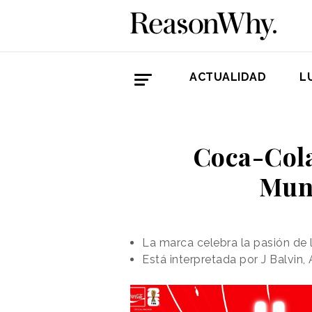
ACTUALIDAD
L
Coca-Cola
Mund
La marca celebra la pasión de l
Está interpretada por J Balvin,