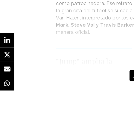
como patrocinadora. Ese retrato 
la gran cita del fútbol se sucedía
Van Halen, interpretado por los c
Mark, Steve Vai y Travis Barke
manera oficial.
“Jump” amplía la
trayectoria de Coca-
Cola en la
combinación de
música, cultura y
deporte