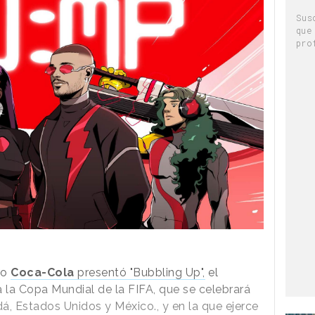
Sus
que
pro
ro
Coca-Cola
presentó "Bubbling Up",
el
a la Copa Mundial de la FIFA, que se celebrará
adá, Estados Unidos y México., y en la que ejerce