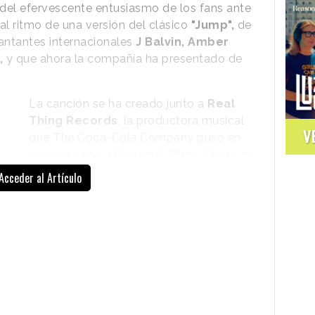
del efervescente entusiasmo de los fans ante
 al ritmo de una versión del clásico
"Jump",
de
antantes internacionales
J Balvin, Amber
r,
y que ahora la compañía ha presentado de
La canción se ha creado junto a
Real
Thing Records
, la productora musical
V
que The Coca-Cola Company puso en
marcha junto a Universal Music Group en
verano de 2025, y ha contado con la
Acceder al Artículo
colaboración de
Capitol Records.
El
himno creado para el Mundial supone, tal
y como expresa en un comunicado, la
ampliación del legado de la compañía en
la
combinación de música, cultura y
deporte
, y la asociación con artistas
innovadores en la creación de música que
refleje la pasión de los fans a nivel global.