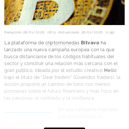
Redacción
28/01/2026 · 08:11
(Actualizado: 28/01/2026 · 11:59)
La plataforma de
criptomonedas
Bitvavo
ha
lanzado una nueva campaña europea con la que
busca distanciarse de los códigos habituales del
sector y construir una relación más cercana con el
gran público. Ideada por el estudio creativo
Melic
bajo el título de “Dear traders” (Queridos traders), la
Tal y como señala la marca en un comunicado, tanto
acción propone un cambio de tono con menos
este anuncio como el resto de la campaña, están
promesas sobre el futuro financiero y más foco en
enfocados a
subrayar la profunda conexión de
las personas, el contexto y la confianza.
Coca-Cola con el fútbol,
destacando que la
compañía es el partner más longevo de la FIFA.
En una categoría marcada
El nombre de la campaña en su conjunto es
“Feel it
por la volatilidad, la
all”
(Siéntelo todo), y alude al amplio espectro de
La campaña
sobreexplicación técnica y
emociones asociados al fútbol.