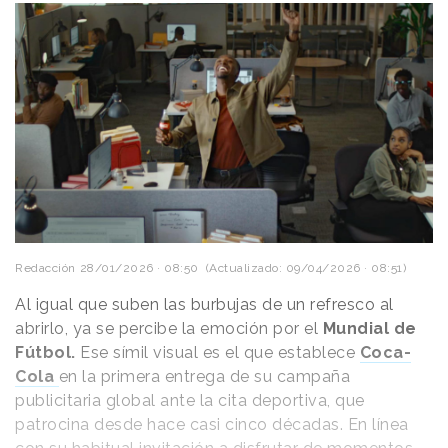
Redacción
28/01/2026 · 08:50
(Actualizado: 09/04/2026 · 08:51)
Al igual que suben las burbujas de un refresco al
abrirlo, ya se percibe la emoción por el
Mundial de
Fútbol.
Ese símil visual es el que establece
Coca-
Cola
en la primera entrega de su campaña
publicitaria global ante la cita deportiva, que
patrocina desde hace casi cinco décadas. En línea