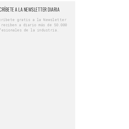
CRÍBETE A LA NEWSLETTER DIARIA
críbete gratis a la Newsletter
 reciben a diario más de 50.000
fesionales de la industria.