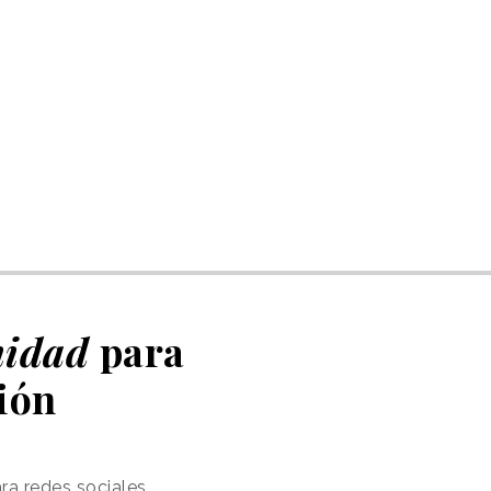
anidad
para
ión
ra redes sociales