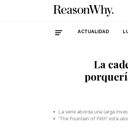
ACTUALIDAD
L
La cad
porquerí
La serie aborda una larga inve
"The Fountain of Filth" está ub