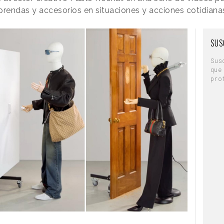
rendas y accesorios en situaciones y acciones cotidiana
SUS
Sus
que
pro
instalación, Channel 4 ha creado piezas
de directores
Glue Society
y la productora
 vídeo corto que muestra los detalles de la
n vídeo de una hora de duración con el sonido
nica los vídeos de música relajante.