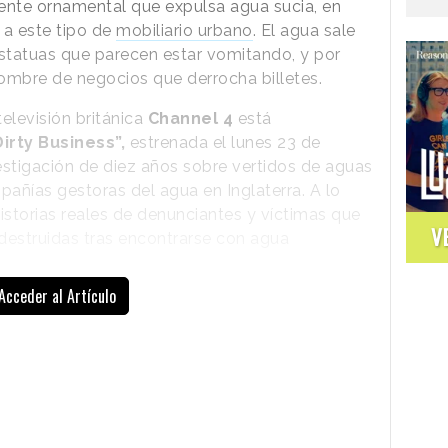
ente ornamental que expulsa agua sucia, en
a a este tipo de
mobiliario urbano
. El agua sale
statuas que parecen estar vomitando, y por
 hombre de negocios que derrocha billetes.
elevisión británica
Channel 4
está
irty Business”,
estrenada el lunes 23 de
estigación de diez años sobre vertidos de aguas
pañías gestoras del agua en Inglaterra. A lo
historias reales de denunciantes y víctimas que
V
destruidas tras encontrarse con agua
Acceder al Artículo
La instalación recibe el título de
"The
Fountain of Filth"
(Fuente de la
porquería), y ha sido ideada por la agencia
in-house
4Creative
. Está activa entre el
23 y el 25 de febrero y plantea una fuente
monumental de 10 metros de ancho y
cuenta con diferentes estatuas que imitan