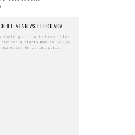
s
CRÍBETE A LA NEWSLETTER DIARIA
críbete gratis a la Newsletter
 reciben a diario más de 50.000
fesionales de la industria.