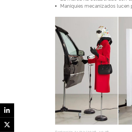
Maniquíes mecanizados lucen p
Para amplificar el impacto de la 
audiovisuales junto al colectivo 
Biscuit Filmworks.
Además de un
fuente, la cadena ha publicado u
del agua, emulando de manera iró
Redacción
24/02/2026 · 10:28