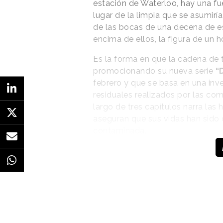
estación de Waterloo, hay una fu
lugar de la limpia que se asumirí
de las bocas de una decena de e
encima de ellos, la figura de un
Es la forma en que la cadena de t
promocionando su nueva serie
“D
febrero y que se basa en una inv
residuales realizados por las com
largo de tres capítulos narra las 
aseguran que sus vidas han sido 
contaminada.
Las estatuas de la
fuente reflejan a
víctimas reales de las