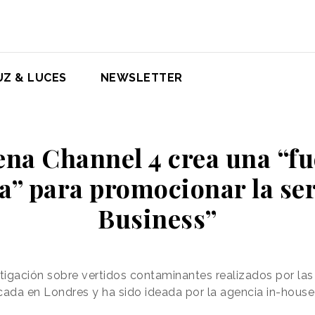
UZ & LUCES
NEWSLETTER
ena Channel 4 crea una “fu
a” para promocionar la ser
Business”
stigación sobre vertidos contaminantes realizados por l
icada en Londres y ha sido ideada por la agencia in-hous