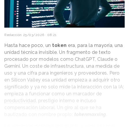
Aquí puedes ver el videoclip original de la canción
“Come into my world”; de Kylie Minogue:
Redacción
25/03/2026 · 08:21
Hasta hace poco, un
token
era, para la mayoría, una
unidad técnica invisible. Un fragmento de texto
procesado por modelos como ChatGPT, Claude o
Gemini. Un coste de infraestructura, una medida de
uso y una cifra para ingenieros y proveedores. Pero
en Silicon Valley esa unidad empieza a adquirir otro
significado y ya no solo mide la interacción con la IA:
empieza a funcionar como un marcador de
productividad
, prestigio interno e incluso
compensación laboral. Un giro al que se ha
bautizado con nombre propio:
tokenmaxxing
.
La expresión describe una práctica cada vez más