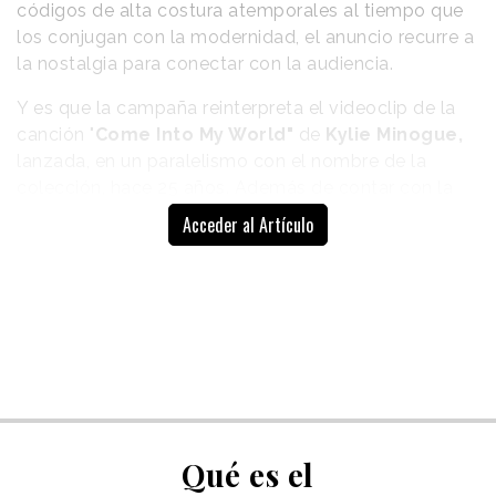
códigos de alta costura atemporales al tiempo que
los conjugan con la modernidad, el anuncio recurre a
la nostalgia para conectar con la audiencia.
Y es que la campaña reinterpreta el videoclip de la
canción "
Come Into My World"
de
Kylie Minogue,
lanzada, en un paralelismo con el nombre de la
colección, hace 25 años. Además de contar con la
presencia de la propia cantante en la pieza, la marca
Acceder al Artículo
también ha colaborado con el director
Michel
Gondry
, quien realizó el videoclip hace más de dos
décadas.
En este sentido, Chanel ofrece una
reinterpretación contemporánea
tanto del tema
como del vídeo. El spot muestra a la actriz
recorriendo, en varias versiones de sí misma, una
calle parisina idílica que ha sido recreada en un
Qué es el
estudio de Los Ángeles. Margot Robbie interactúa