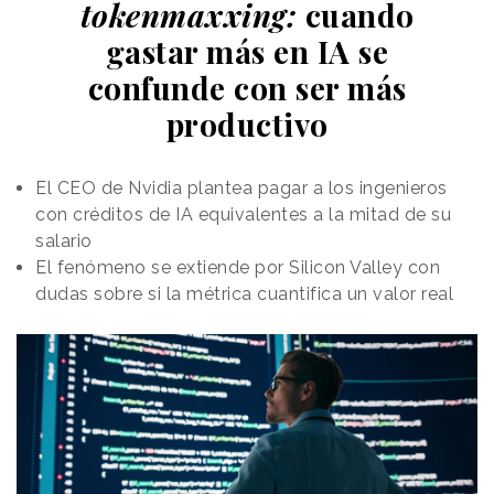
con distintos elementos y personas, siempre
tokenmaxxing:
cuando
luciendo el mismo atuendo y los bolsos de la marca
gastar más en IA se
en distintos colores y tamaños. Con ello, Chanel
confunde con ser más
integra sus diseños en la vida moderna y en la rutina
diaria.
productivo
El CEO de Nvidia plantea pagar a los ingenieros
con créditos de IA equivalentes a la mitad de su
salario
El fenómeno se extiende por Silicon Valley con
dudas sobre si la métrica cuantifica un valor real