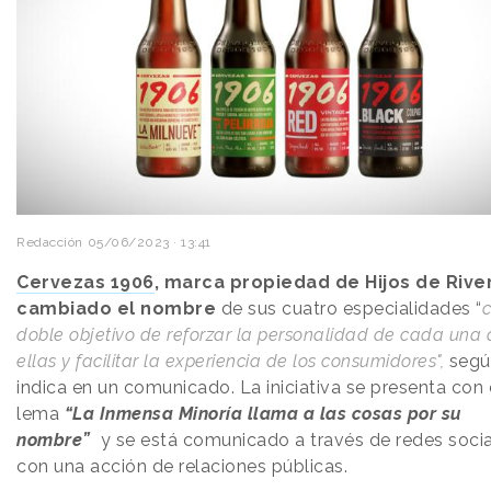
Redacción
05/06/2023 · 13:41
Cervezas 1906
, marca propiedad de Hijos de River
cambiado el nombre
de sus cuatro especialidades “
c
doble objetivo de reforzar la personalidad de cada una 
ellas y facilitar la experiencia de los consumidores",
segú
indica en un comunicado. La iniciativa se presenta con 
lema
“La Inmensa Minoría llama a las cosas por su
nombre”
y se está comunicado a través de redes socia
con una acción de relaciones públicas.