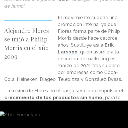
de humo
”.
El movimiento supone una
promoción interna, ya que
Alejandro Flores
Flores forma parte de Philip
se unió a Philip
Morris desde hace catorce
años. Sustituye así a
Erik
Morris en el año
Larsson
, quien asumiera la
2009
dirección de marketing en
marzo de 2021 tras su paso
por empresas como Coca-
Cola, Heineken, Diageo, Telepizza y González Byass.
La misión de Flores en el cargo será la de impulsar el
crecimiento de los productos sin humo,
para lo
que desde la compañía aseguran que será clave el
conocimiento de los fumadores adultos y sus
preferencias. Apuntan también que el principal reto
en la consecución de este objetivo es la “
amplia