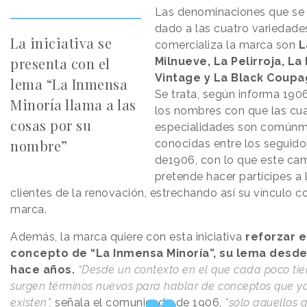
Las denominaciones que se
dado a las cuatro variedade
La iniciativa se
comercializa la marca son
L
presenta con el
Milnueve, La Pelirroja, La
Vintage y La Black Coupa
lema “La Inmensa
Se trata, según informa 1906
Minoría llama a las
los nombres con que las cu
cosas por su
especialidades son común
nombre”
conocidas entre los seguido
de1906, con lo que este ca
pretende hacer partícipes a 
clientes de la renovación, estrechando así su vínculo c
marca.
Además, la marca quiere con esta iniciativa
reforzar e
concepto de “La Inmensa Minoría”, su lema desd
hace años.
“Desde un contexto en el que cada poco ti
surgen términos nuevos para hablar de conceptos que y
existen”,
señala el comunicado de 1906,
"sólo aquellos 