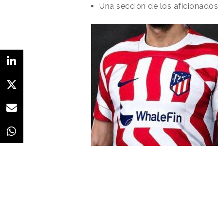
Una sección de los aficionados
No obstante, también compartió
suscitaba el documento. “
Si bien
entre los empleados de Klarna, ta
muy difícil que me entristece pr
largo período de tiempo
”. apuntó. 
de estas personas fantásticas, p
victorias este año
”.
El CEO de Klarna ha aclarado tam
documento creador por los emp
difundiendo tanto internamen
“
Para que quede muy claro: esta l
voluntaria, en un gran intento de 
reclutadores. Simplemente estoy
Twitter.
La iniciativa de Siemiatkowski n
profesionales que aseguran que e
profesionales despedidos y un
Redacción
10/06/2022 · 09:33