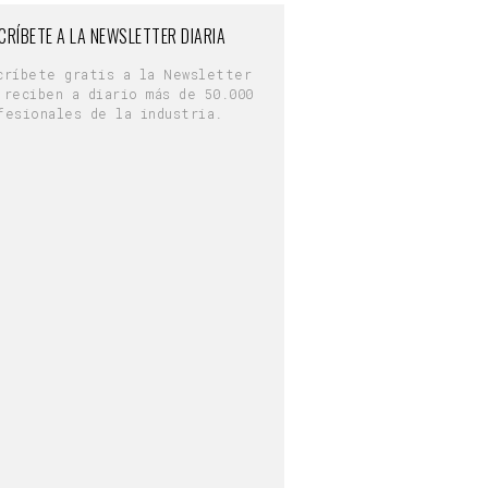
CRÍBETE A LA NEWSLETTER DIARIA
críbete gratis a la Newsletter
 reciben a diario más de 50.000
fesionales de la industria.