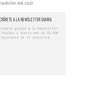
radición del club
CRÍBETE A LA NEWSLETTER DIARIA
críbete gratis a la Newsletter
 reciben a diario más de 50.000
fesionales de la industria.