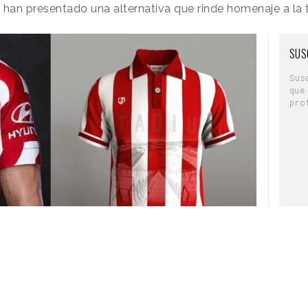
 han presentado una alternativa que rinde homenaje a la t
 los
sentimientos encontrado
s que le
 simboliza gran parte de lo que me enorgullece
mbién es un símbolo tangible de una decisión
SUS
ofundamente y permanecerá conmigo durante un
“
Si su empresa tiene la suerte de contratar a una
Sus
que
uedo asegurarle que será una de sus mayores
pro
bién que se ha limitado a compartir un
leados y que
ellos mismos estaban
te como a través de las redes sociales.
ista la crean los propios empleados, de forma
aumentar su propia visibilidad ante los
 compartiendo algo que comenzaron
”, recalcó en
o ha sido vista con buenos ojos por muchos
l listado supone un
insulto a los
 reflejo de la mala gestión
en lo que