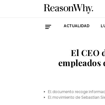
ACTUALIDAD
L
El CEO d
empleados d
El documento recoge informació
El movimiento de Sebastian Si