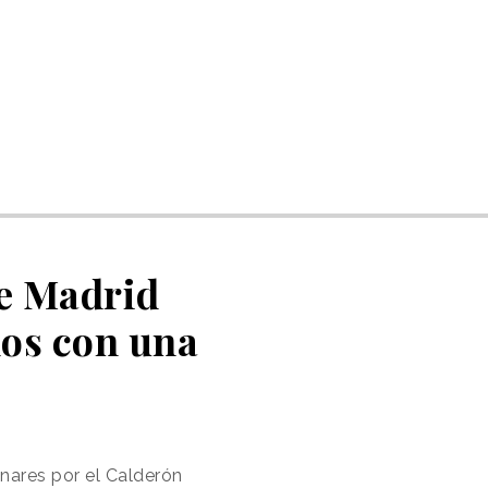
de Madrid
dos con una
anares por el Calderón