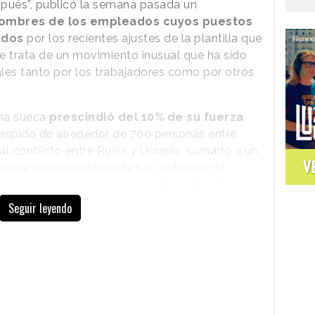
pués”, publicó la semana pasada un
nombres de los empleados cuyos puestos
tados
por los recientes ajustes de la plantilla que
e trata de un movimiento inusual que ha sido
ales tanto por los trabajadores como por otros
rma sueca
prescindió del 10% de su fuerza
 despido de alrededor de 700 personas entre
al conflicto entre Rusia y Ucrania, sumado a un
V
rdida de aproximadamente 690 millones de
 son algunas de las razones de la decisión.
Seguir leyendo
Como respuesta, el propio máximo
responsable de la plataforma difundió un
documento que reunía
información de
los perfiles cuya etapa en Klarna
había concluido.
La lista, publicada en
formato Google Sheets y accesible para
todo el mundo, recoge datos como los