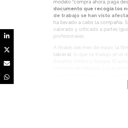
modelo “compra ahora, paga des
documento
que recogía los 
de trabajo se han visto afec
ha llevado a cabo la compañía. S
valorado y criticado a partes igu
profesionales.
A finales del mes de mayo, la fi
laboral
, lo que se tradujo en el
Estados Unidos y Europa. El actu
contexto de inflación y a la pé
dólares registrada el año pasado,
El documento reúne
nombres, ubicaciones,
preferencia de