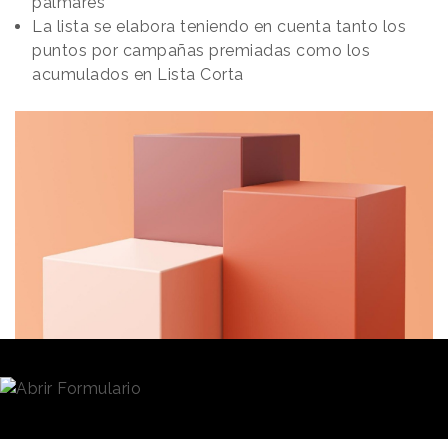
palmarés
La lista se elabora teniendo en cuenta tanto los
puntos por campañas premiadas como los
acumulados en Lista Corta
Redacción
26/10/2023 · 23:39
(Actualizado: 30/10/2023 · 13:29)
Esta edición de los
Premios Eficacia
nos ha dejado
un
palmarés
de 43 trofeos -excluyendo los