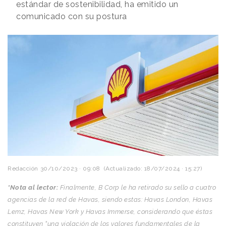
estándar de sostenibilidad, ha emitido un
comunicado con su postura
Redacción
30/10/2023 · 09:08
(Actualizado: 18/07/2024 · 15:27)
*Nota al lector:
Finalmente, B Corp le ha retirado su sello a cuatro
agencias de la red de Havas, siendo estas: Havas London, Havas
Lemz, Havas New York y Havas Immerse, considerando que éstas
constituyen “una violación de los valores fundamentales de la