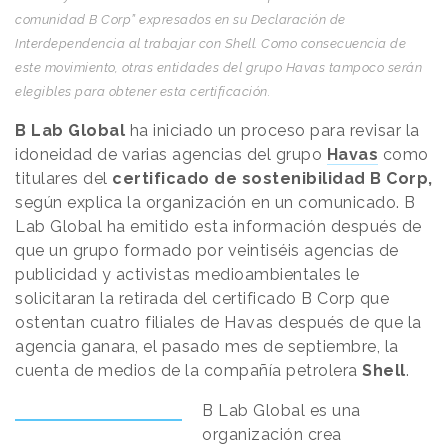
comunidad B Corp” expresados ​​en su Declaración de
Interdependencia al trabajar con Shell. Como consecuencia de
este movimiento, otras entidades del grupo Havas tampoco serán
elegibles para obtener esta certificación.
B Lab Global
ha iniciado un proceso para revisar la
idoneidad de varias agencias del grupo
Havas
como
titulares del
certificado de sostenibilidad B Corp,
según explica la organización en un comunicado. B
Lab Global ha emitido esta información después de
que un grupo formado por veintiséis agencias de
publicidad y activistas medioambientales le
solicitaran la retirada del certificado B Corp que
ostentan cuatro filiales de Havas después de que la
agencia ganara, el pasado mes de septiembre, la
cuenta de medios de la compañía petrolera
Shell
.
B Lab Global es una
organización crea