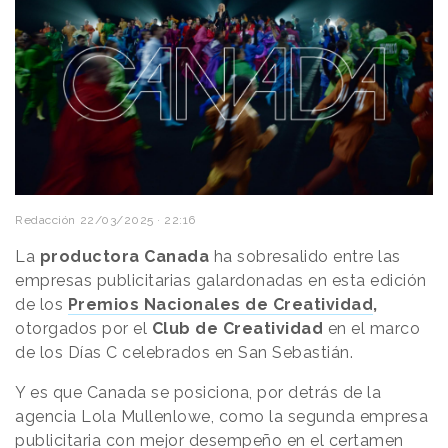
Redacción
22/03/2025 · 22:16
La
productora Canada
ha sobresalido entre las
empresas publicitarias galardonadas en esta edición
de los
Premios Nacionales de Creatividad
,
otorgados por el
Club de Creatividad
en el marco
de los Días C celebrados en San Sebastián.
Y es que Canada se posiciona, por detrás de la
agencia Lola Mullenlowe, como la segunda empresa
publicitaria con mejor desempeño en el certamen