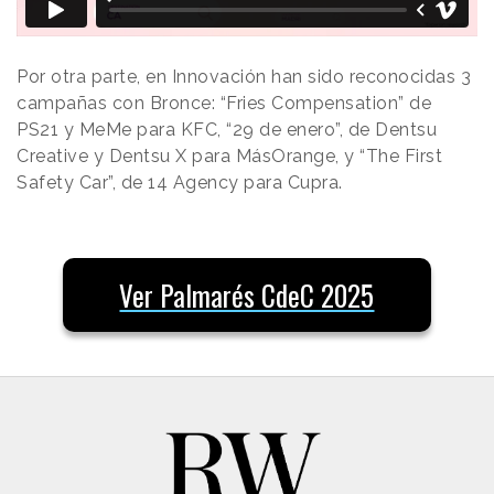
Por otra parte, en Innovación han sido reconocidas 3
campañas con Bronce: “Fries Compensation” de
PS21 y MeMe para KFC, “29 de enero”, de Dentsu
Creative y Dentsu X para MásOrange, y “The First
Safety Car”, de 14 Agency para Cupra.
Ver Palmarés CdeC 2025