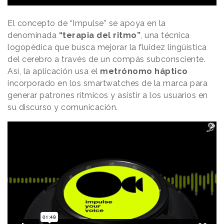
El concepto de “Impulse” se apoya en la
denominada
“terapia del ritmo”
, una técnica
logopédica que busca mejorar la fluidez lingüística
del cerebro a través de un compás subconsciente.
Así, la aplicación usa el
metrónomo háptico
incorporado en los smartwatches de la marca para
generar patrones rítmicos y asistir a los usuarios en
su discurso y comunicación.