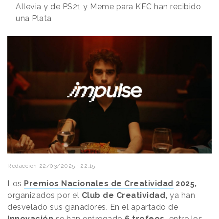
Allevia y de PS21 y Meme para KFC han recibido
una Plata
Redacción
22/03/2025 · 22:15
Los
Premios Nacionales de Creatividad
2025,
organizados por el
Club de Creatividad,
ya han
desvelado sus ganadores. En el apartado de
Innovación
se han entregado
6 trofeos,
entre los