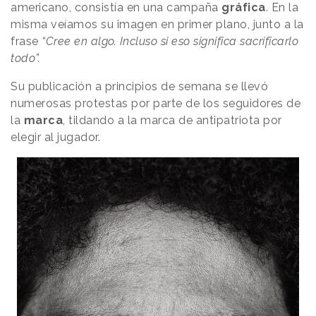
americano, consistía en una campaña
gráfica
. En la
misma veíamos su imagen en primer plano, junto a la
frase
“Cree en algo. Incluso si eso significa sacrificarlo
todo”.
Su publicación a principios de semana se llevó
numerosas protestas por parte de los seguidores de
la
marca
, tildando a la marca de antipatriota por
elegir al jugador.