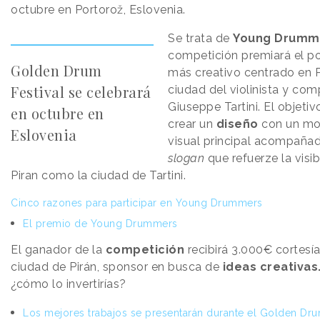
octubre en Portorož, Eslovenia.
Se trata de
Young Drumm
competición premiará el p
Golden Drum
más creativo centrado en Pi
Festival se celebrará
ciudad del violinista y com
Giuseppe Tartini. El objetiv
en octubre en
crear un
diseño
con un mo
Eslovenia
visual principal acompaña
slogan
que refuerze la visib
Piran como la ciudad de Tartini.
Cinco razones para participar en Young Drummers
El premio de Young Drummers
El ganador de la
competición
recibirá 3.000€ cortesía
ciudad de Pirán, sponsor en busca de
ideas creativas
¿cómo lo invertirías?
Los mejores trabajos se presentarán durante el Golden Dr