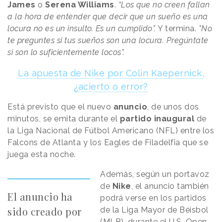
James
o
Serena Williams
.
“Los que no creen fallan
a la hora de entender que decir que un sueño es una
locura no es un insulto. Es un cumplido”.
Y termina.
"No
te preguntes si tus sueños son una locura. Pregúntate
si son lo suficientemente locos".
La apuesta de Nike por Colin Kaepernick,
¿acierto o error?
Está previsto que el nuevo
anuncio
, de unos dos
minutos, se emita durante el
partido inaugural
de
la Liga Nacional de Fútbol Americano (NFL) entre los
Falcons de Atlanta y los Eagles de Filadelfia que se
juega esta noche.
Además, según un portavoz
de
Nike
, el anuncio también
El anuncio ha
podrá verse en los partidos
sido creado por
de la Liga Mayor de Béisbol
(MLB), durante el U.S. Open