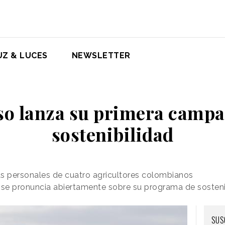
UZ & LUCES
NEWSLETTER
so lanza su primera campa
sostenibilidad
as personales de cuatro agricultores colombianos
 se pronuncia abiertamente sobre su programa de sosteni
SUS