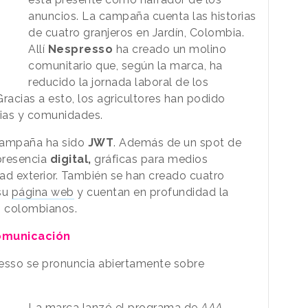
anuncios. La campaña cuenta las historias
de cuatro granjeros en Jardín, Colombia.
Allí
Nespresso
ha creado un molino
comunitario que, según la marca, ha
reducido la jornada laboral de los
Gracias a esto, los agricultores han podido
lias y comunidades.
campaña ha sido
JWT
. Además de un spot de
presencia
digital,
gráficas para medios
ad exterior. También se han creado cuatro
 su
página web
y cuentan en profundidad la
es colombianos.
omunicación
resso se pronuncia abiertamente sobre
La marca lanzó el programa de
AAA