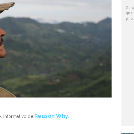
Sus
que
pro
Reason Why.
el Informativo de