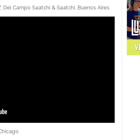
s", Del Campo Saatchi & Saatchi, Buenos Aires
V
 Chicago