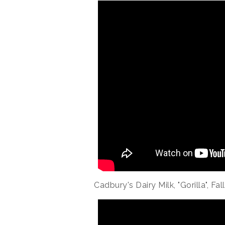
Cadbury's Dairy Milk, "Gorilla", Fa