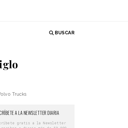
BUSCAR
iglo
Volvo Trucks
CRÍBETE A LA NEWSLETTER DIARIA
críbete gratis a la Newsletter
 reciben a diario más de 50.000