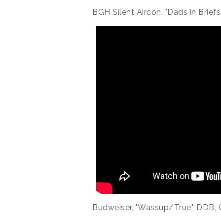
BGH Silent Aircon, "Dads in Brief
Budweiser, "Wassup/True", DDB,