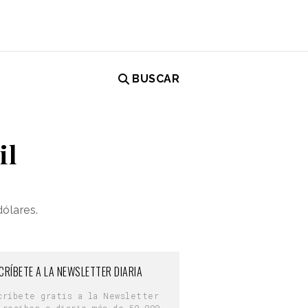
BUSCAR
il
dólares.
CRÍBETE A LA NEWSLETTER DIARIA
críbete gratis a la Newsletter
 reciben a diario más de 50.000