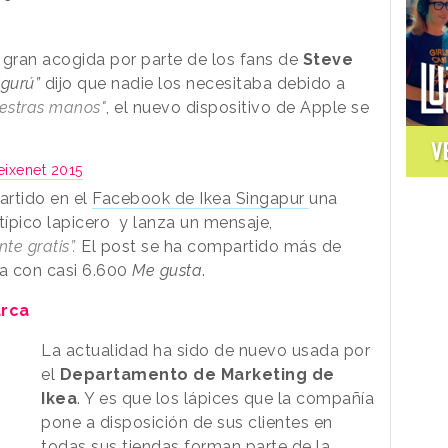
gran acogida por parte de los fans de
Steve
“gurú”
dijo que nadie los necesitaba debido a
uestras manos"
, el nuevo dispositivo de Apple se
V
eixenet 2015
artido en el
Facebook de Ikea Singapur
una
típico lapicero y lanza un mensaje,
te gratis”.
El post se ha compartido más de
ta con casi 6.600
Me gusta
.
arca
La actualidad ha sido de nuevo usada por
el
Departamento de Marketing de
Ikea
. Y es que los lápices que la compañía
pone a disposición de sus clientes en
todas sus tiendas forman parte de la