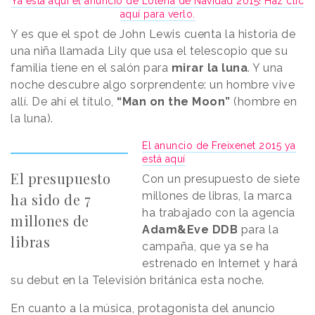
Ya está aquí el anuncio de Lotería de Navidad 2015! Haz clic
aquí para verlo.
Y es que el spot de John Lewis cuenta la historia de
una niña llamada Lily que usa el telescopio que su
familia tiene en el salón para
mirar la luna
. Y una
noche descubre algo sorprendente: un hombre vive
allí. De ahí el título,
“Man on the Moon”
(hombre en
la luna).
El anuncio de Freixenet 2015 ya
está aquí
El presupuesto
Con un presupuesto de siete
millones de libras, la marca
ha sido de 7
ha trabajado con la agencia
millones de
Adam&Eve DDB
para la
libras
campaña, que ya se ha
estrenado en Internet y hará
su debut en la Televisión británica esta noche.
En cuanto a la música, protagonista del anuncio