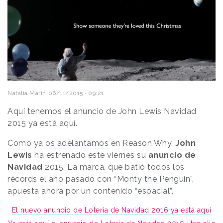
Natalia Marin
06/11/2015 · 09:21
Aquí tenemos el anuncio de John Lewis Navidad
2015 ya está aquí.
Como ya
os adelantamos
en Reason Why,
John
Lewis
ha estrenado este viernes su
anuncio de
Navidad
2015. La marca, que batió todos los
récords el año pasado con
“Monty the Penguin”
,
apuesta ahora por un contenido “espacial”.
El nuevo anuncio de Lotería de Navidad 2016 ya está aquí