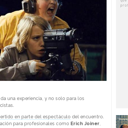
pro
da una experiencia, y no solo para los
cistas.
ertido en parte del espectáculo
del encuentro.
vación para profesionales como
Erich Joiner
,