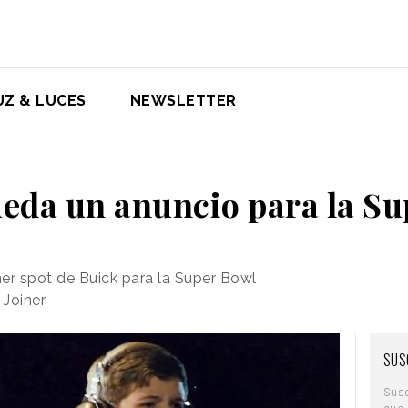
UZ & LUCES
NEWSLETTER
ueda un anuncio para la S
mer spot de Buick para la Super Bowl
 Joiner
SUS
Sus
que