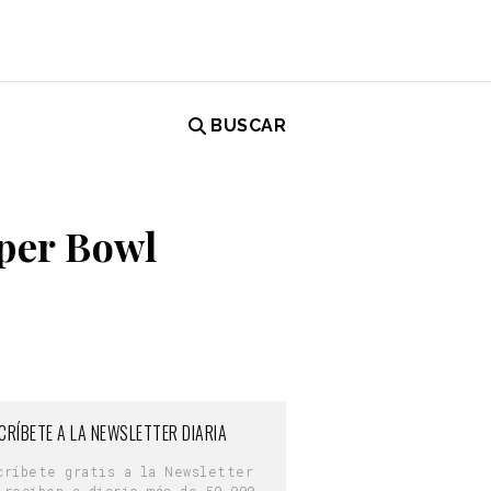
BUSCAR
uper Bowl
CRÍBETE A LA NEWSLETTER DIARIA
críbete gratis a la Newsletter
 reciben a diario más de 50.000