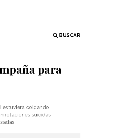
BUSCAR
campaña para
si estuviera colgando
onnotaciones suicidas
usadas