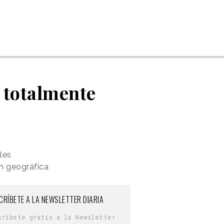
 totalmente
les
ón geográfica
CRÍBETE A LA NEWSLETTER DIARIA
críbete gratis a la Newsletter