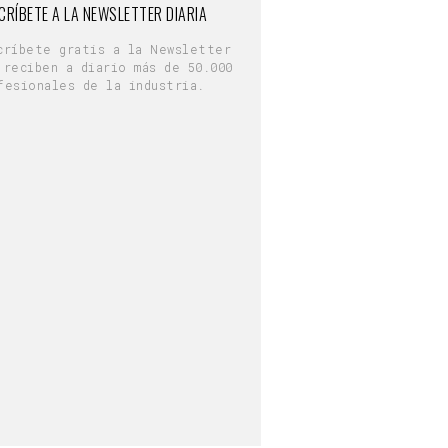
CRÍBETE A LA NEWSLETTER DIARIA
críbete gratis a la Newsletter
 reciben a diario más de 50.000
fesionales de la industria.