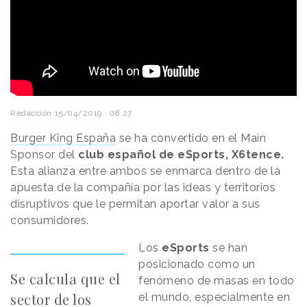
Redacción
15/04/2019 · 08:27
Burger King España
se ha convertido en el Main
Sponsor del
club español de eSports, X6tence.
Esta alianza entre ambos se enmarca dentro de la
apuesta de la compañía por las ideas y territorios
disruptivos que le permitan aportar valor a sus
consumidores.
Los
eSports
se han
posicionado como un
Se calcula que el
fenómeno de masas en todo
sector de los
el mundo, especialmente en