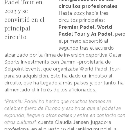
Padel Tour en
circuitos profesionales
2023 y se
Hasta 2023 había tres
convirtió en el
circuitos principales:
principal
Premier Padel, World
Padel Tour y A1 Padel,
pero
circuito
el primero absorbió al
segundo tras el acuerdo
alcanzado por la firma de inversión deportiva Qatar
Sports Investments con Damm -propietaria de
Setpoint Events, que organizaba World Padel Tour-
para su adquisición. Esto ha dado un impulso al
circuito, que ha llegado a más países y, por tanto, ha
alimentado el interés de los aficionados.
“
Premier Padel ha hecho que muchos torneos se
celebren fuera de Europa y eso hace que el pádel se
expanda, llegue a otros países y entre en contacto con
otras culturas
”, cuenta Claudia Jensen, jugadora
profesional en el puesto 10 del ranking mundial, a