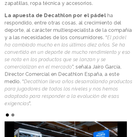
zapatillas, ropa técnica y accesorios.
La apuesta de Decathlon por el pádel
ha
respondido, entre otras cosas, al crecimiento del
deporte, al carácter multiespecialista de la compañía
y a las necesidades de los consumidores. “
El pádel
ha cambiado mucho en los últimos diez años. Se ha
convertido en un deporte de mucho rendimiento y eso
se nota en los productos que se lanzan y se
comercializan en el mercado
”, señala Jairo García,
Director Comercial en Decathlon España, a este
medio. “
Decathlon lleva años desarrollando productos
para jugadores de todos los niveles y nos hemos
adaptado para responder a la evolución de esas
exigencias
”.