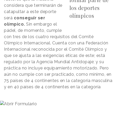
considera que terminarán de
los deportes
catapultar a este deporte
olímpicos
será
conseguir ser
olímpico.
Sin embargo el
pádel, de momento, cumple
con tres de los cuatro requisitos del Comité
Olímpico Internacional. Cuenta con una Federación
Internacional reconocida por el Comité Olímpico y
que se ajusta a las exigencias éticas de este; está
regulado por la Agencia Mundial Antidopaje; y su
práctica no incluye equipamiento motorizado. Pero
aún no cumple con ser practicado, como mínimo, en
75 países de 4 continentes en la categoría masculina
y en 40 países de 4 continentes en la categoría
femenina.
Además, de cara a que un deporte sea admitido en
el programa de los
Juegos Olímpicos
deberá ser
aceptado al menos 7 años antes de que tenga lugar