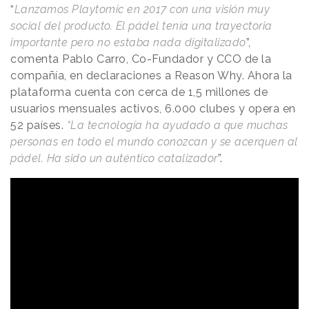
“
Lanzamos Playtomic en 2017 con una visión muy
social del producto. El pádel tenía una trayectoria
importante pero no estaba nada digitalizado
”,
comenta Pablo Carro, Co-Fundador y CCO de la
compañía, en declaraciones a Reason Why. Ahora la
plataforma cuenta con cerca de 1,5 millones de
usuarios mensuales activos, 6.000 clubes y opera en
52 países.
“La tecnología ha ayudado a que muchas
personas en todo el mundo conozcan y se acerquen al
pádel. Ha sido un auténtico catalizador
”.