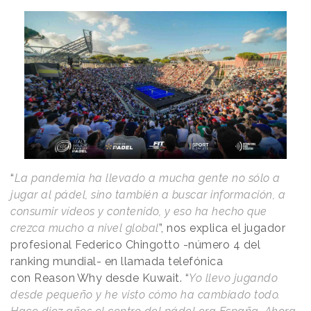
“
La pandemia ha llevado a mucha gente no sólo a
jugar al pádel, sino también a buscar información, a
consumir vídeos y contenido, y eso ha hecho que
crezca mucho a nivel global
”, nos explica el jugador
profesional Federico Chingotto -número 4 del
ranking mundial- en llamada telefónica
con
Reason
.
Why
desde Kuwait. “
Yo llevo jugando
desde pequeño y he visto cómo ha cambiado todo.