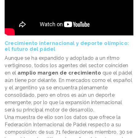
Crecimiento internacional y deporte olímpico:
el futuro del pádel
Aunque se ha expandido y adoptado a un ritmo
vertiginoso, todos los agentes del sector coinciden
en el
amplio margen de crecimiento
que el pádel
aún tiene por delante. En mercados como el español
y el argentino ya se encuentra plenamente
consolidado, pero en otros es aún un deporte
emergente, por lo que la expansión internacional
será su principal motor de desarrollo.
Una muestra de ello son los datos que ofrece la
Federación Internacional de Pádel respecto a su
composición: de sus 71 federaciones miembro, 30 se