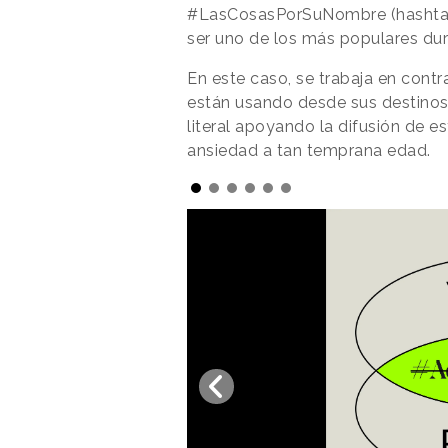
#LasCosasPorSuNombre (hashtag 
ser uno de los más populares dur
En este caso, se trabaja en contra 
están usando desde sus destinos 
literal apoyando la difusión de e
ansiedad a tan temprana edad.