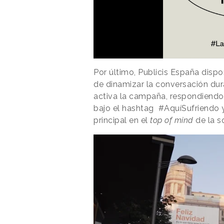
Por último, Publicis España disp
de dinamizar la conversación dur
activa la campaña, respondiendo 
bajo el hashtag #AquíSufriendo 
principal en el
top of mind
de la s