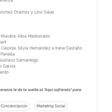
peranza
ánchez Orantos y Lino Salas
o Murube, Alba Maldonado
bert
Calonje, Silvia Hernández e Irene Castaño
 Panella
: Gustavo Samaniego
o García
bardo
peranza le da la vuelta al "Aquí sufriendo" para
Concienciación
Marketing Social