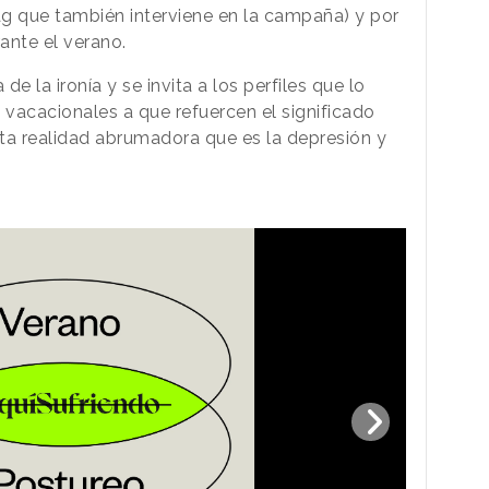
que también interviene en la campaña) y por
ante el verano.
de la ironía y se invita a los perfiles que lo
vacacionales a que refuercen el significado
sta realidad abrumadora que es la depresión y