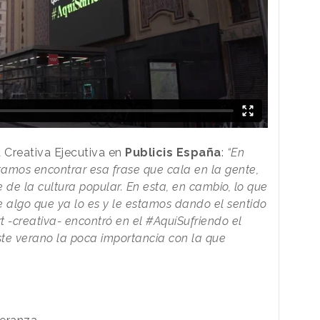
a Creativa Ejecutiva en
Publicis España
:
“En
amos encontrar esa frase que cala en la gente,
de la cultura popular. En esta, en cambio, lo que
algo que ya lo es y le estamos dando el sentido
t -creativa- encontró en el #AquíSufriendo el
este verano la poca importancia con la que