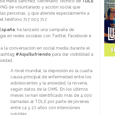
osé María Sánchez, Secretario Técnico de
TDLE
ONG de voluntariado y acción social que
las personas, y que atiende especialmente a
 el teléfono 717 003 717.
 España
, ha lanzado una campaña de
gia en redes sociales con Twitter, Facebook e
 la conversación en social media durante el
V
 hashtag
#AquíSufriendo
para dar visibilidad a
siedad.
A nivel mundial, la depresión es la cuarta
causa principal de enfermedad entre los
adolescentes y la ansiedad, la novena,
según datos de la OMS. En los últimos
meses se han identificado más de 4.000
llamadas al TDLE por parte de jóvenes
entre 14 y 27 años con intenciones
suicidas.