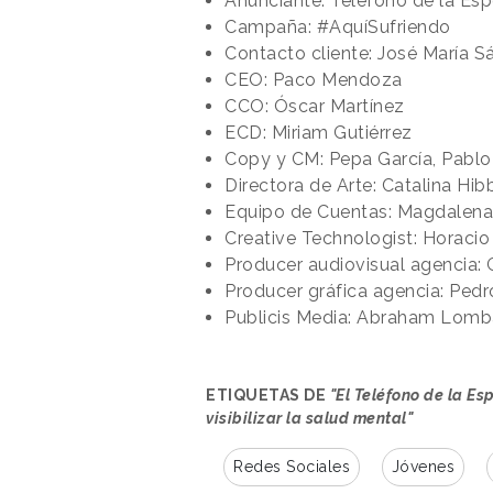
Anunciante: Teléfono de la Es
Campaña: #AquíSufriendo
Contacto cliente: José María S
CEO: Paco Mendoza
CCO: Óscar Martínez
ECD: Miriam Gutiérrez
Copy y CM: Pepa García, Pabl
Directora de Arte: Catalina Hib
Equipo de Cuentas: Magdalena 
Creative Technologist: Horacio
Producer audiovisual agencia
Producer gráfica agencia: Pedr
Publicis Media: Abraham Lom
ETIQUETAS DE
"El Teléfono de la Es
visibilizar la salud mental"
Redes Sociales
Jóvenes