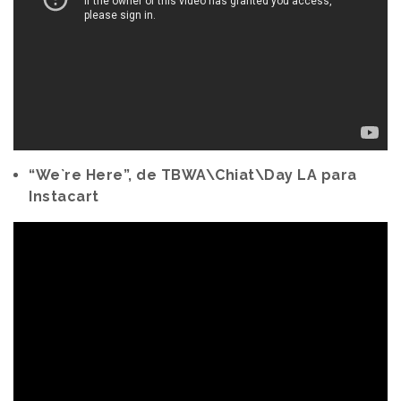
“We`re Here”, de TBWA\Chiat\Day LA para
Instacart