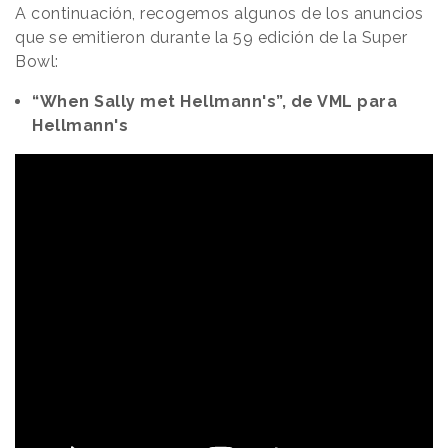
A continuación, recogemos algunos de los anuncios
que se emitieron durante la 59 edición de la Super
Bowl:
“When Sally met Hellmann's”, de VML para
Hellmann's