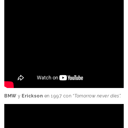
BMW
y
Erickson
en 1997 con “
Tomorrow never dies”.