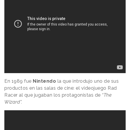
En 1989 fue
Nintendo
la que introdujo uno de sus
productos en las salas de cine: el videojuego Rad
Racer al que jugaban los protagonistas de
“The
Wizard”.