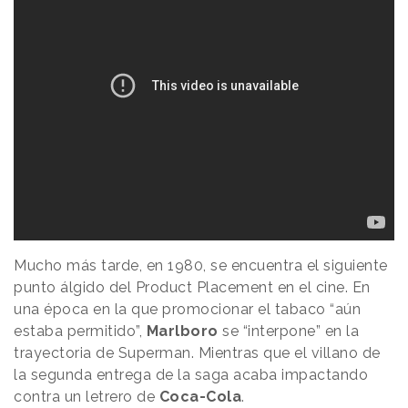
Mucho más tarde, en 1980, se encuentra el siguiente
punto álgido del Product Placement en el cine. En
una época en la que promocionar el tabaco “aún
estaba permitido”,
Marlboro
se “interpone” en la
trayectoria de Superman. Mientras que el villano de
la segunda entrega de la saga acaba impactando
contra un letrero de
Coca-Cola
.