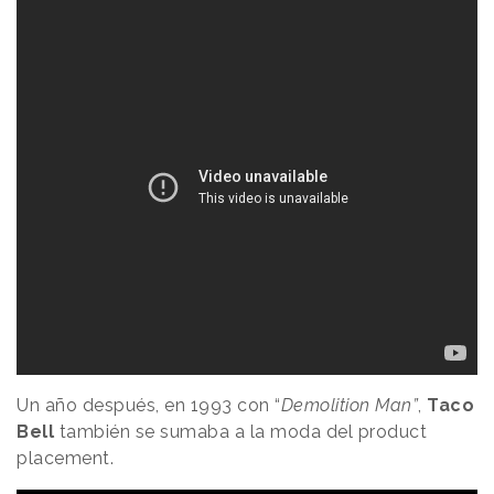
Un año después, en 1993 con “
Demolition Man”
,
Taco
Bell
también se sumaba a la moda del product
placement.