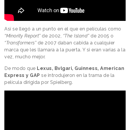
Así se llegó a un punto en el que en películas como
“Minority Report”
de 2002,
“The Island”
de 2005 o
“Transformers”
de 2007 daban cabida a cualquier
marca que les llamara a la puerta. Y si eran varias a la
vez, mucho mejor.
De modo que
Lexus, Bvlgari, Guinness, American
Express y GAP
se introdujeron en la trama de la
película dirigida por Spielberg.