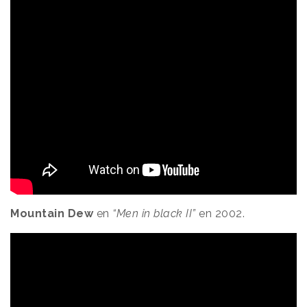
Mountain Dew
en
“Men in black II”
en 2002.