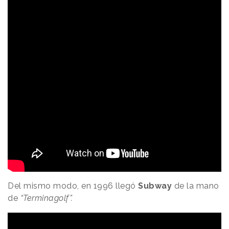
Del mismo modo, en 1996 llegó
Subway
de la mano
de
“Terminagolf”.