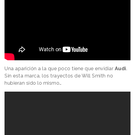
Una aparición a la que poco tiene que envidiar
Audi
.
Sin esta marca, los trayectos de Will Smith no
hubieran sido lo mismo…