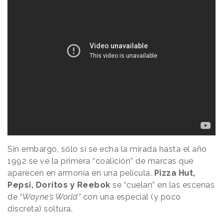
Sin embargo, sólo si se echa la mirada hasta el año
1992 se ve la primera “coalición” de marcas que
aparecen en armonía en una película.
Pizza Hut,
Pepsi, Doritos y Reebok
se “cuelan” en las escenas
de “
Wayne’s World”
con una especial (y poco
discreta) soltura.