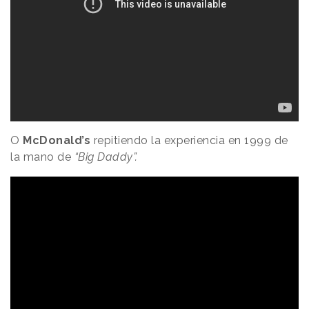
O
McDonald’s
repitiendo la experiencia en 1999 de
la mano de
“Big Daddy”.