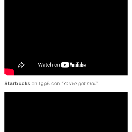
Starbucks
en 1998 con
“You’ve got mail”.