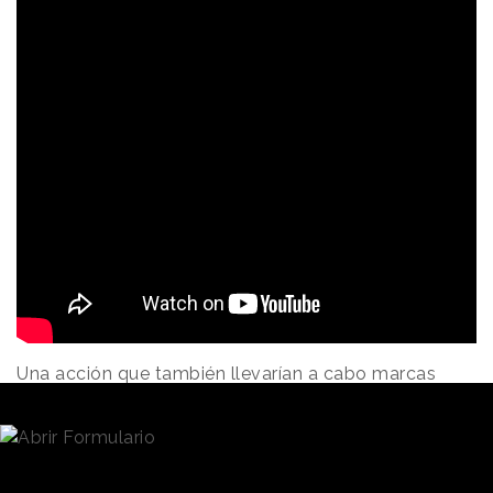
Una acción que también llevarían a cabo marcas
como
Twinkie
con
“Zombieland
” (2009),
H&S
con
“Evolutions”
(2011) o
IHOP Restaurant
con
“Man of
Steel”
(2013).