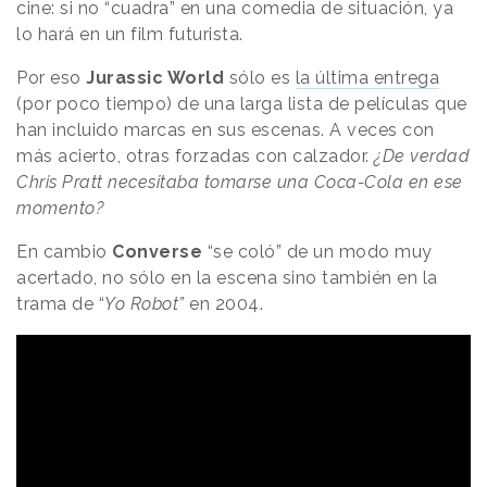
cine: si no “cuadra” en una comedia de situación, ya
lo hará en un film futurista.
Por eso
Jurassic World
sólo es
la última entrega
(por poco tiempo) de una larga lista de películas que
han incluido marcas en sus escenas. A veces con
más acierto, otras forzadas con calzador.
¿De verdad
Chris Pratt necesitaba tomarse una Coca-Cola en ese
momento?
En cambio
Converse
“se coló” de un modo muy
acertado, no sólo en la escena sino también en la
trama de “
Yo Robot”
en 2004.