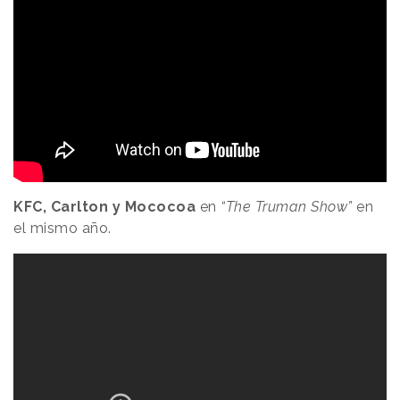
KFC, Carlton y Mococoa
en
“The Truman Show”
en
el mismo año.