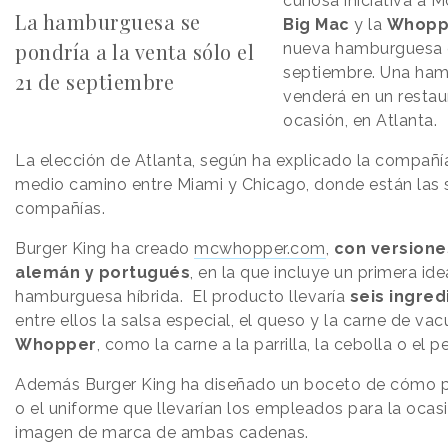
curiosa iniciativa a 
La hamburguesa se
Big Mac
y la
Whopp
pondría a la venta sólo el
nueva hamburguesa e
septiembre. Una ham
21 de septiembre
venderá en un restau
ocasión, en Atlanta.
La elección de Atlanta, según ha explicado la compañí
medio camino entre Miami y Chicago, donde están las 
compañías.
Burger King ha creado
mcwhopper.com
,
con versiones
alemán y portugués
, en la que incluye un primera id
hamburguesa híbrida. El producto llevaría
seis ingred
entre ellos la salsa especial, el queso y la carne de va
Whopper
, como la carne a la parrilla, la cebolla o el pe
Además Burger King ha diseñado un boceto de cómo po
o el uniforme que llevarían los empleados para la ocasi
imagen de marca de ambas cadenas.