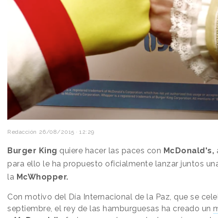
Redacción
26/08/2015 · 12:29
Burger King
quiere hacer las paces con
McDonald's,
para ello le ha propuesto oficialmente lanzar juntos 
la
McWhopper.
Con motivo del Día Internacional de la Paz, que se cel
septiembre, el rey de las hamburguesas ha creado un
m