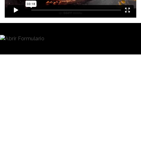
Redacción
17/03/2023 · 09:28
(Actualizado: 17/03/2023 · 13:44)
“Discovering Canary Islands”,
un programa de
telerrealidad creado por
Mediabrands
Content
Studio
e
Initiative
y producido por Atlantia para
Promotur (Turismo de Canarias), fue el gran
triunfador en la edición de este año de los premios a
los mejores contenidos de marca que organiza la
Branded Content Marketing Association
(BCMA)
y cuya gala de entrega de premios tuvo lugar ayer
en Madrid.
“Discovering Canary Islands” se llevó el premio al
Mejor Branded Content del Año,
máximo
galardón del certamen, y dos trofeos más: el de
Mejor Estrategia de Branded Content y el de Mejor
Uso de los Medios en Branded Content.