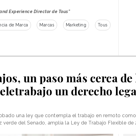
ncreíble poder ver cómo en Tous todos estos
a venta final, están integrados dentro de la
rand Experience Director de Tous"
ncia de Marca
Marcas
Marketing
Tous
ta sobre la nueva incorporación al equipo de
er sumar talento tan innovador y con una
convencida de que Anna será clave para seguir
ormación que estamos desarrollando de manera
el ámbito digital y la omnicanalidad para crear la
clientes Tous”.
ajos, un paso más cerca de 
teletrabajo un derecho lega
Torres es el nuevo Director de
 Comunicación de Opticalia
obado una ley que contempla el trabajo en remoto como
luz verde del Senado, amplía la Ley de Trabajo Flexible de
a la reconexión en su anuncio para
n