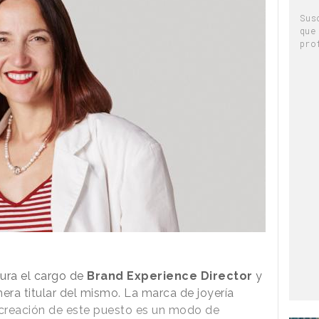
Sus
que
pro
ura el cargo de
Brand Experience Director
y
ra titular del mismo. La marca de joyería
creación de este puesto es un modo de