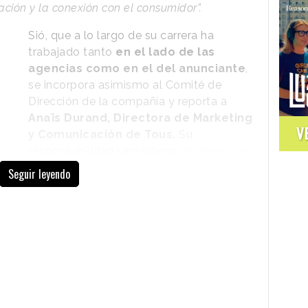
ación y la conexión con el consumidor”.
Sió, que a lo largo de su carrera ha
trabajado tanto
en el lado de las
agencias como en el del anunciante
,
se incorpora asimismo al Comité de
Dirección de la compañía y reporta a
Anaïs Durand, Directora de Marketing
V
y Comunicación de Tous.
Su
responsabilidad será liderar
“el desarrollo
del modelo de experiencia de marca, con
Seguir leyendo
una visión interdisciplinar y especial foco en
añía.
rector de Tous
dice que le parece
“muy
na marca tan emblemática”
, mientras que sobre
eñala:
“Me interesa especialmente la
rand Experience Director, colaboro con muchas
a construcción de la experiencia al cliente va