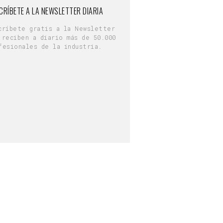
CRÍBETE A LA NEWSLETTER DIARIA
críbete gratis a la Newsletter
 reciben a diario más de 50.000
fesionales de la industria.