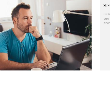
SUS
Sus
que
pro
deportivas
bajando en los departamentos de cuentas de
ntre 1999 y 2003 fue Ejecutiva y después
y Interactive
; de 2003 a 2005 ejerció este
y desde 2005 a 2007 fue Directora de Cuentas
rreno del anunciante, y en concreto a
Nike
,
mmunications Manager de Nike Iberia y después
Manager. Su siguiente destino profesional fue
s, los últimos cinco como Directora de
o. Entre agosto de 2020 y su incorporación a
a Herrera
, donde ha sido Directora de
de Países Bajos
aprobó el pasado martes una
stablecer el
trabajo en remoto o