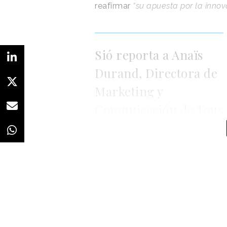
reafirmar
“su apuesta por la innov
Sió reporta a Anaïs
Durand, Directora de
Marketing y
Comunicación de Tous
el ámbito digital”,
informa la comp
La nueva
Brand Experience Di
ilusionante poder trabajar con u
su responsabilidad en la misma s
transversalidad de mi rol. Como B
especialidades y equipos, ya que l