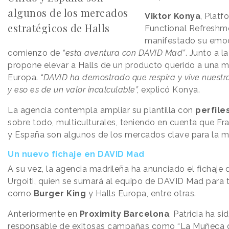
algunos de los mercados
Viktor Konya
, Platf
estratégicos de Halls
Functional Refreshm
manifestado su emoc
comienzo de
“esta aventura con DAVID Mad”
. Junto a l
propone elevar a Halls de un producto querido a una m
Europa.
“DAVID ha demostrado que respira y vive nuestr
y eso es de un valor incalculable”,
explicó Konya.
La agencia contempla ampliar su plantilla con
perfile
sobre todo, multiculturales, teniendo en cuenta que Fra
y España son algunos de los mercados clave para la m
Un nuevo fichaje en DAVID Mad
A su vez, la agencia madrileña ha anunciado el fichaje d
Urgoiti, quien se sumará al equipo de DAVID Mad para 
como
Burger King
y Halls Europa, entre otras.
Anteriormente en
Proximity
Barcelona
, Patricia ha si
responsable de exitosas campañas como “La Muñeca q