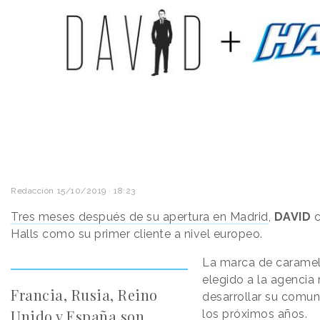
Redacción
15/10/2019 · 18:23
Tres meses después de su apertura en Madrid
,
DAVID
c
Halls como su primer cliente a nivel europeo.
La marca de carame
elegido a la agencia
Francia, Rusia, Reino
desarrollar su comun
Unido y España son
los próximos años.