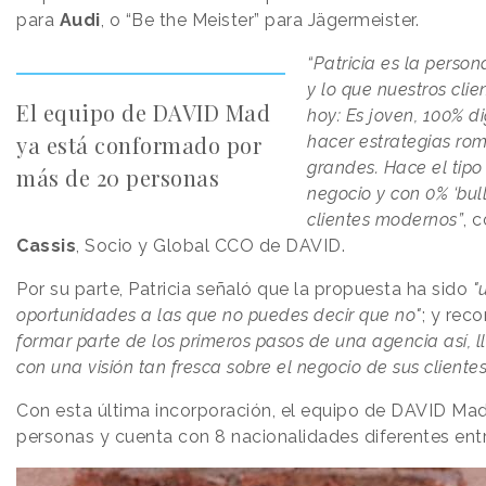
para
Audi
, o “Be the Meister” para Jägermeister.
“Patricia es la perso
y lo que nuestros clie
El equipo de DAVID Mad
hoy: Es joven, 100% di
ya está conformado por
hacer estrategias r
grandes. Hace el tipo
más de 20 personas
negocio y con 0% ‘bull
clientes modernos”
, 
Cassis
, Socio y Global CCO de DAVID.
Por su parte, Patricia señaló que la propuesta ha sido
"
oportunidades a las que no puedes decir que no"
; y rec
formar parte de los primeros pasos de una agencia así, l
con una visión tan fresca sobre el negocio de sus clientes 
Con esta última incorporación, el equipo de DAVID Mad
personas y cuenta con 8 nacionalidades diferentes entr