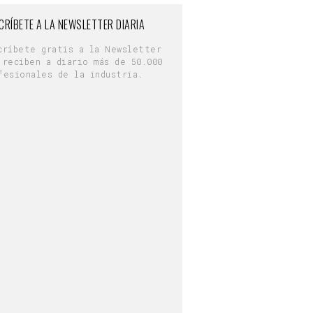
CRÍBETE A LA NEWSLETTER DIARIA
críbete gratis a la Newsletter
 reciben a diario más de 50.000
fesionales de la industria.