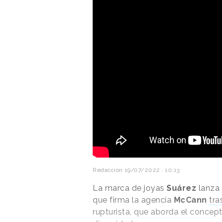
Redacción
19/07/2022 · 10:13
La marca de joyas
Suárez
lanza 
que firma la agencia
McCann
tra
rupturista, que aborda el concep