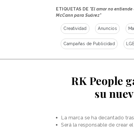
mezcla de arte,
ETIQUETAS DE
"El amor no entiende 
propósito y
McCann para Suárez"
provocación”
Creatividad
Anuncios
Ma
Campañas de Publicidad
LG
sostener: el lujo de la diversidad
no solo con diamantes, sino con ru
compromiso a un crisol de targets 
marca y la propia idea de compro
RK People ga
fluidas, es lógico que nos unamos
su nuev
La nueva campaña tendrá presen
Ficha técnica
ANUNCIANTE: SUÁREZ
La marca se ha decantado tras 
AGENCIA: McCann Madrid
Será la responsable de crear e
PRODUCTO: ENGAGEMENT C
CONTACTO DEL CLIENTE: GA