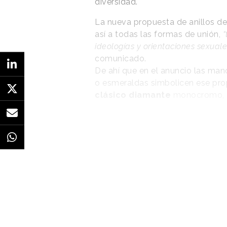
diversidad.
La nueva propuesta de anillos 
así a todas las formas de unión,
“
ideologías y orientaciones sexuales
comunicado.
De ahí que en el anuncio las mano
o esmeraldas simbolicen ese pr
clásico diamante
monocromo,
Este trabajo de McCann para Suá
fotografía es de Fede Delibes.
“Rompe la categoría
con un approach
atemporal y una