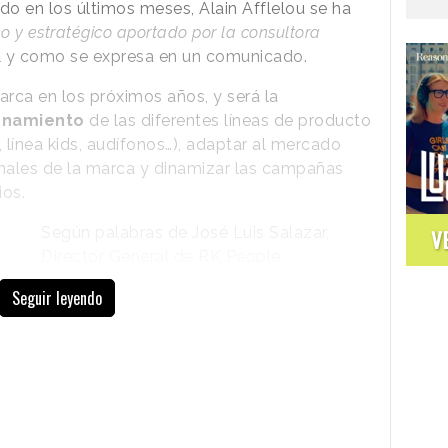
o en los últimos meses, Alain Afflelou se ha
vo y estratégico aportado por la consultora
al y como se expresa en un comunicado.
arca en los próximos años, y será la
ionamiento
de las diferentes líneas de producto
s, línea kids, audífonos…), adaptar al mercado
nales de la marca y dinamizar las campañas
os.
Según palabras de José Luis Salazar,
V
Director General de RK People,
“aportaremos una visión omnicanal y
Seguir leyendo
digital a una gran marca como Alain
Afflelou. Nuestro reto es reforzar los
atributos clave para atraer nuevos targets,
fidelizar a los clientes de alto valor y sobre
todo generar el máximo tráfico a las casi
350 ópticas que tienen en España”.