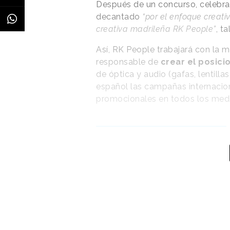
Después de un concurso, celebrad
decantado
“por el enfoque creati
creativa madrileña RK People”
, t
Así, RK People trabajará con la m
responsable de
crear el posic
de óptica y audio (gafas, lentilla
español las campañas internacio
promocionales en todos los medi
“Aportaremos una
visión omnicanal y
digital”