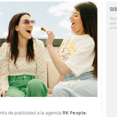
SUS
Emiliano González de Pietri
NIA MOSQUERA
Sus
que
pro
ILLA
JO
, TAKEN
. MUÑOZ
al
NIQUE GUIOT
nta de publicidad a la agencia
RK People
.