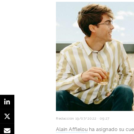
COLLANTES
DIRECTOR GENERAL CREATIVO: 
DIRECTOR CREATIVO: VIRGI
REALIZADOR: MANFRE
PRODUCTORA: áLGEBRA 724
PRODUCER: ALFONSO CAZAL
GRAFISMOS: ADOLFO VALLE
FOTOGRAFÍA: FEDE DELIBES
ASISTENTE FOTO: BOSCO L
PRODUCCIÓN MÚSICA: Univers
COMPOSITOR MÚSICA: DOMI
TÍTULO: NOUVELLE VAGUE
Redacción
19/07/2022 · 09:27
Alain Afflelou
ha asignado su cue