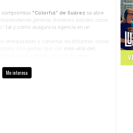
de compromiso
“Colorful” de Suárez
se abre
trascendiendo géneros, fronteras, edades, razas,
”,
tal y como asegura la agencia en un
s entrelazadas y cubiertas de brillantes, rubíes
opósito, con gemas que van
más allá del
“tan diversas como las formas de amar”.
V
rez ha sido rodado por Manfre Álgebra 247 y la
Me interesa
“Rompe la categoría con un approach
atemporal y una mezcla de arte, propósito
y provocación que lo hacen único”
, dice
Emiliano González De Pietri, Chief
Creative Officer de McCann.
“El hecho de
que venga de Virginia Mosquera, una
creativa activista que además es escritora