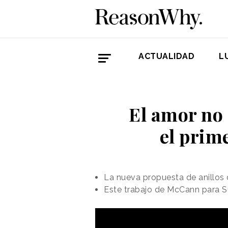
ACTUALIDAD
L
El amor no 
el prim
La nueva propuesta de anillos 
Este trabajo de McCann para Su