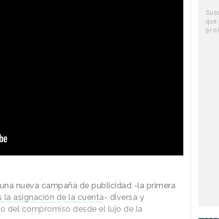
Sus
que
pro
una nueva campaña de publicidad -la primera
s la asignación de la cuenta
- diversa y
to del compromiso desde el lujo de la