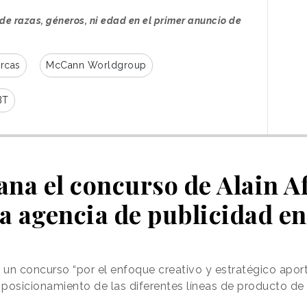
y directora de cine, era sencillamente
de razas, géneros, ni edad en el primer anuncio de
inevitable. Estamos enormemente
orgullosos de este proyecto”.
rcas
McCann Worldgroup
Por su parte, Virginia Mosquera, Directora
Creativa de McCann, comenta:
“Se trata
BT
de un concepto que solo Suárez puede
. ¿Por qué una marca que sella alianzas eternas
bíes o zafiros, no puede abrir la idea de
igual de variados, replanteando así el relato de
miso? Si ahora nos relacionamos de formas tan
na el concurso de Alain Af
 con otros de nuevas maneras”.
a agencia de publicidad e
cia en
canales sociales y medios digitales.
un concurso “por el enfoque creativo y estratégico apor
l posicionamiento de las diferentes líneas de producto de
OLORFUL
BRIEL SUÁREZ - ANDREA DE JUAN- ÁNGELA