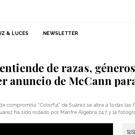
UZ & LUCES
NEWSLETTER
entiende de razas, géneros
er anuncio de McCann par
de compromiso “Colorful” de Suárez se abre a todas las 
árez ha sido rodado por Manfre Álgebra 247 y la fotogra
SUS