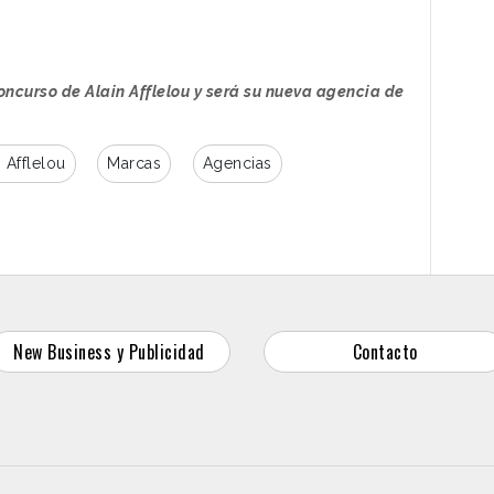
lelou en España,
“la marca ha alcanzado unos
 cara a esta nueva etapa necesitamos que esa
n mayor engagement con todos los targets.
oncurso de Alain Afflelou y será su nueva agencia de
odos los canales para atraer a nuevos
n Afflelou
Marcas
Agencias
New Business y Publicidad
Contacto