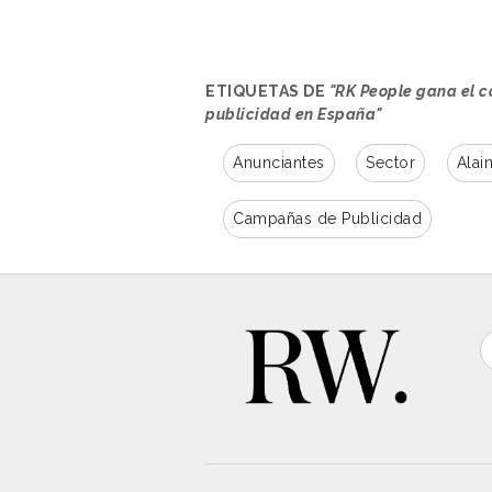
Liliana Bolos
, CMO de Alain Aff
altos niveles de notoriedad y de
notoriedad se complemente con u
ETIQUETAS DE
"RK People gana el c
Buscamos ser más relevantes en t
publicidad en España"
consumidores”.
Anunciantes
Sector
Alai
Campañas de Publicidad