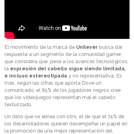
El movimiento de la marca de
Unilever
busca dar
respuesta a un segmento de la comunidad gamer
que considera que, pese a los avances tecnológicos,
la
expresión del cabello sigue siendo limitada,
e incluso estereotipada
y no representativa. Es
más, según las cifras que aporta Dove un
comunicado, el 85% de los jugadores negros cree
que los videojuegos representan mal el cabello
texturizado.
Un dato que se alinea con otro, el de que el 74% de
los desarrolladores quieren desempeñar un papel en
la promoción de una mejor representación del